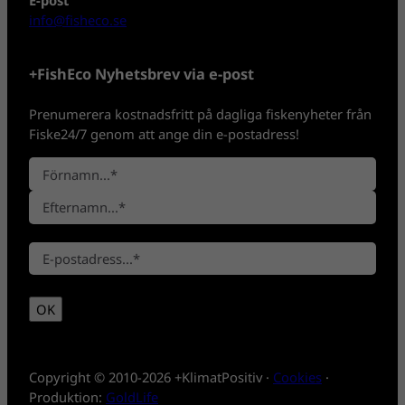
E-post
info@fisheco.se
+FishEco Nyhetsbrev via e-post
Prenumerera kostnadsfritt på dagliga fiskenyheter från
Fiske24/7 genom att ange din e-postadress!
N
a
F
m
ö
n
E
r
*
E
f
n
-
t
a
p
e
m
OK
o
r
n
s
n
t
a
*
m
Copyright © 2010-2026 +KlimatPositiv ·
Cookies
·
n
Produktion:
GoldLife