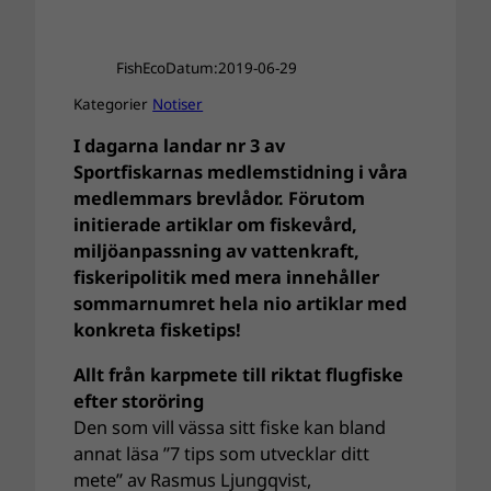
FishEco
Datum:
2019-06-29
Kategorier
Notiser
I dagarna landar nr 3 av
Sportfiskarnas medlemstidning i våra
medlemmars brevlådor. Förutom
initierade artiklar om fiskevård,
miljöanpassning av vattenkraft,
fiskeripolitik med mera innehåller
sommarnumret hela nio artiklar med
konkreta fisketips!
Allt från karpmete till riktat flugfiske
efter storöring
Den som vill vässa sitt fiske kan bland
annat läsa ”7 tips som utvecklar ditt
mete” av Rasmus Ljungqvist,