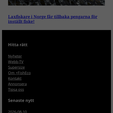
Laxfiskare i Norge får tillbaka pengarna för
inställt fiske!
Hitta rätt
Nyheter
Webb-TV
Supersize
Om +FishEco
Kontakt
Annonsera
Tipsa oss
Senaste nytt
2026-08-10