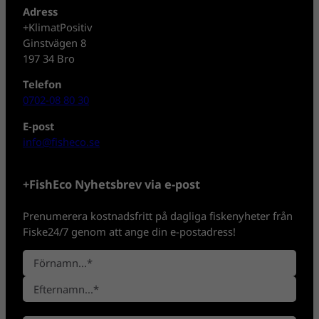
Adress
+KlimatPositiv
Ginstvägen 8
197 34 Bro
Telefon
0702-08 80 30
E-post
info@fisheco.se
+FishEco Nyhetsbrev via e-post
Prenumerera kostnadsfritt på dagliga fiskenyheter från
Fiske24/7 genom att ange din e-postadress!
N
a
F
m
ö
n
E
r