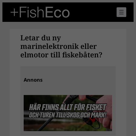
Hoppa
till
innehåll
Letar du ny
marinelektronik eller
elmotor till fiskebåten?
Annons