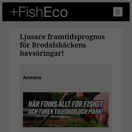
Hoppa
till
innehåll
Ljusare framtidsprognos
för Brodalsbäckens
havsöringar!
Annons