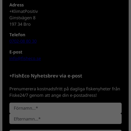
Adress
+KlimatPositiv
Ginstvägen 8
197 34 Bro
Telefon
0702-08 80 30
E-post
info@fisheco.se
+FishEco Nyhetsbrev via e-post
Prenumerera kostnadsfritt på dagliga fiskenyheter från
Fiske24/7 genom att ange din e-postadress!
N
a
F
m
ö
n
E
r