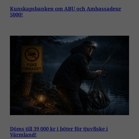
Kunskapsbanken om ABU och Ambassadeur
5000!
Döms till 39 000 kr i böter för tjuvfiske i
Värmland!