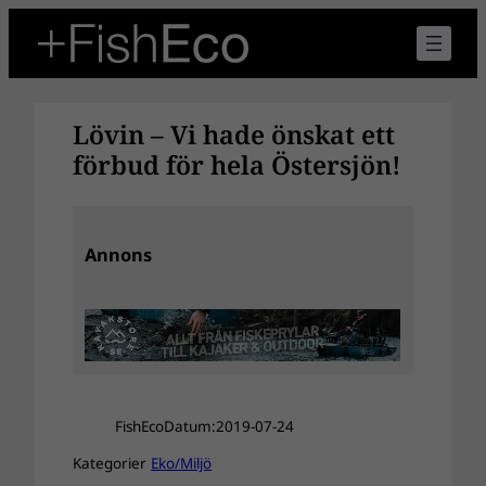
Hoppa
till
innehåll
Lövin – Vi hade önskat ett
förbud för hela Östersjön!
Annons
FishEco
Datum:
2019-07-24
Kategorier
Eko/Miljö