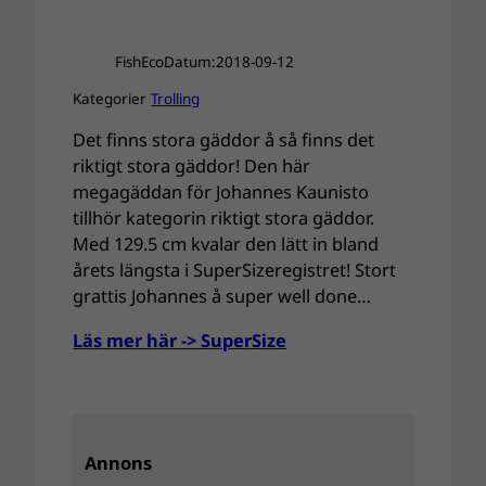
FishEco
Datum:
2018-09-12
Kategorier
Trolling
Det finns stora gäddor å så finns det
riktigt stora gäddor! Den här
megagäddan för Johannes Kaunisto
tillhör kategorin riktigt stora gäddor.
Med 129.5 cm kvalar den lätt in bland
årets längsta i SuperSizeregistret! Stort
grattis Johannes å super well done…
Läs mer här -> SuperSize
Annons