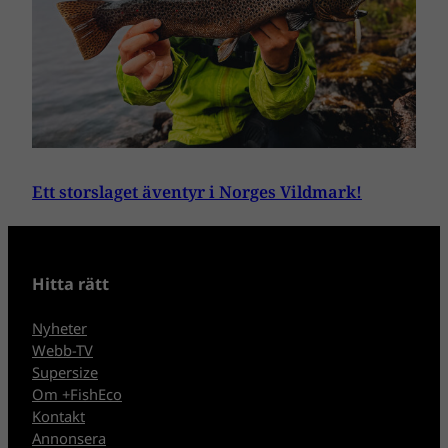
Ett storslaget äventyr i Norges Vildmark!
Hitta rätt
Nyheter
Webb-TV
Supersize
Om +FishEco
Kontakt
Annonsera