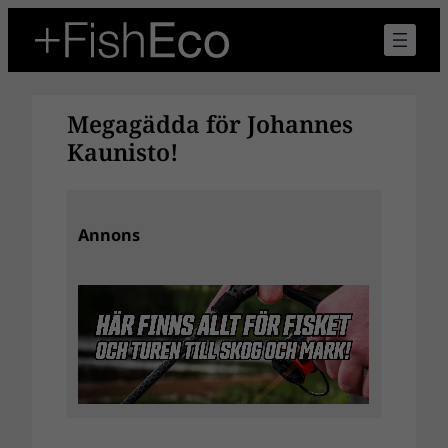
Hoppa
till
innehåll
Megagädda för Johannes
Kaunisto!
Annons