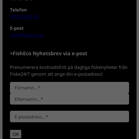
Telefon
0702-08 80 30
E-post
info@fisheco.se
+FishEco Nyhetsbrev via e-post
Prenumerera kostnadsfritt på dagliga fiskenyheter från
Fiske24/7 genom att ange din e-postadress!
N
a
F
m
ö
n
E
r
*
E
f
n
-
t
a
p
e
m
OK
o
r
n