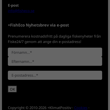
E-post
info@fisheco.se
+FishEco Nyhetsbrev via e-post
Prenumerera kostnadsfritt på dagliga fiskenyheter från
Fiske24/7 genom att ange din e-postadress!
N
a
F
m
ö
n
E
r
*
E
f
n
-
t
a
p
e
m
o
r
n
s
n
t
a
*
m
Copyright © 2010-2026 +KlimatPositiv ·
Cookies
·