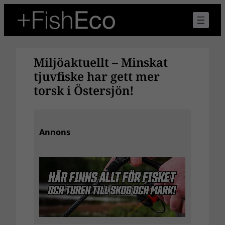
Hoppa
till
innehåll
Miljöaktuellt – Minskat
tjuvfiske har gett mer
torsk i Östersjön!
Annons