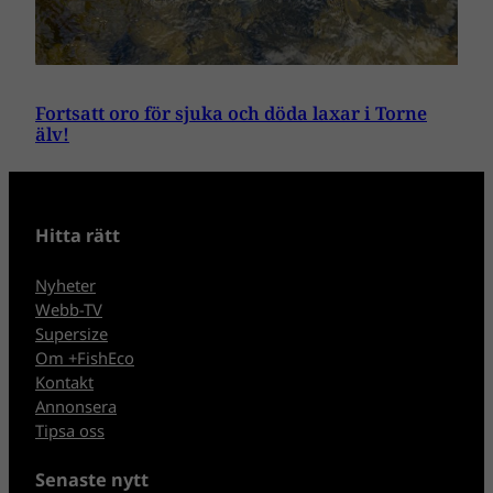
Fortsatt oro för sjuka och döda laxar i Torne
älv!
Hitta rätt
Nyheter
Webb-TV
Supersize
Om +FishEco
Kontakt
Annonsera
Tipsa oss
Senaste nytt