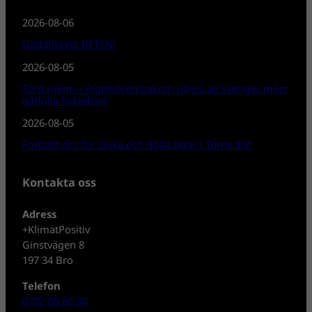
2026-08-06
Gäddfiskets BETEN!
2026-08-05
Tord Hjelm – ingenjören bakom några av Sveriges mest
gåtfulla fiskedrag!
2026-08-05
Fortsatt oro för sjuka och döda laxar i Torne älv!
Kontakta oss
Adress
+KlimatPositiv
Ginstvägen 8
197 34 Bro
Telefon
0702-08 80 30