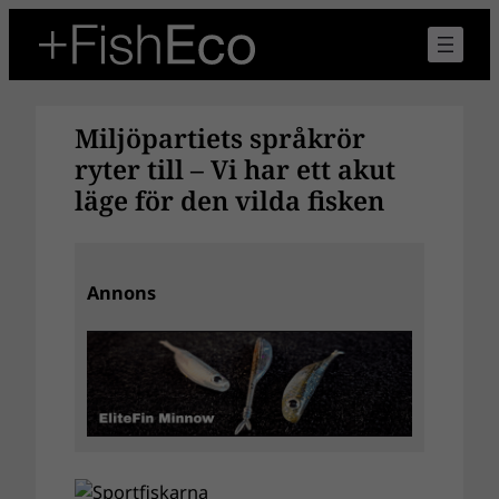
Hoppa
till
innehåll
Miljöpartiets språkrör
ryter till – Vi har ett akut
läge för den vilda fisken
Annons