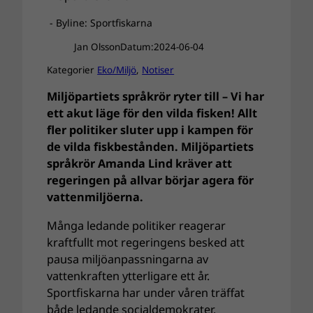
- Byline: Sportfiskarna
Jan Olsson
Datum:
2024-06-04
Kategorier
Eko/Miljö
, 
Notiser
Miljöpartiets språkrör ryter till – Vi har
ett akut läge för den vilda fisken! Allt
fler politiker sluter upp i kampen för
de vilda fiskbestånden. Miljöpartiets
språkrör Amanda Lind kräver att
regeringen på allvar börjar agera för
vattenmiljöerna.
Många ledande politiker reagerar
kraftfullt mot regeringens besked att
pausa miljöanpassningarna av
vattenkraften ytterligare ett år.
Sportfiskarna har under våren träffat
både ledande socialdemokrater,