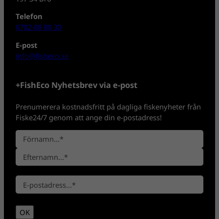
Telefon
0702-08 80 30
E-post
info@fisheco.se
+FishEco Nyhetsbrev via e-post
Prenumerera kostnadsfritt på dagliga fiskenyheter från
Fiske24/7 genom att ange din e-postadress!
N
a
F
m
ö
n
E
r
*
E
f
n
-
t
a
p
e
m
OK
o
r
n