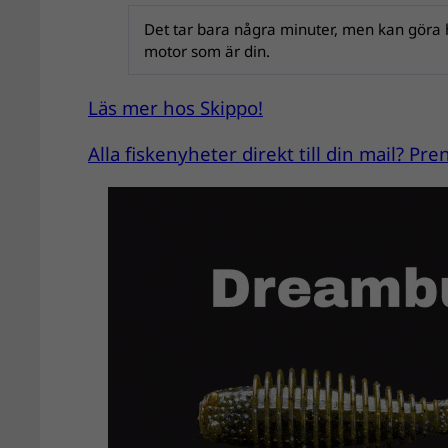
Det tar bara några minuter, men kan göra 
motor som är din.
Läs mer hos Skippo!
Alla fiskenyheter direkt till din mail? P