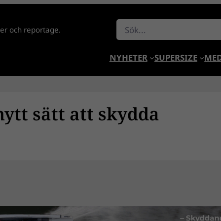
Sök
lder och reportage.
NYHETER
SUPERSIZE
MED
nytt sätt att skydda