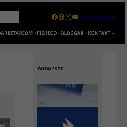
Facebook
Instagram
X
YouTube
+MagazineFishEco
ARBETARE
OM +FISHECO
BLOGGAR
KONTAKT
Annonser