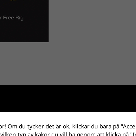
or! Om du tycker det är ok, klickar du bara på "Acce
 vilken typ av kakor du vill ha genom att klicka på "I