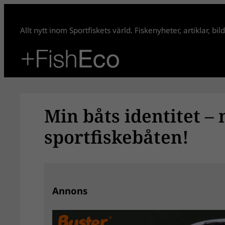
Hoppa
till
Allt nytt inom Sportfiskets värld. Fiskenyheter, artiklar, bi
innehåll
Min båts identitet – 
sportfiskebåten!
Annons