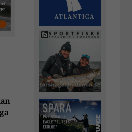
kan
iga