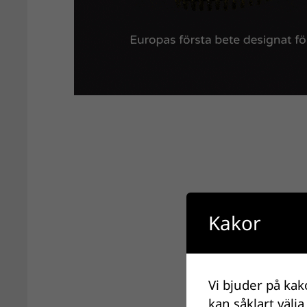
Kakor
Vi bjuder på kak
kan såklart välja