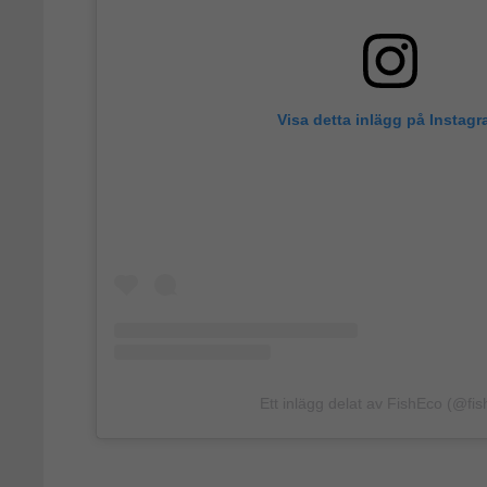
Visa detta inlägg på Instag
Ett inlägg delat av FishEco (@fis