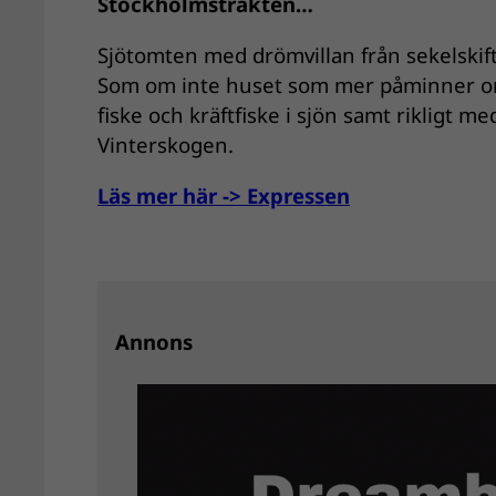
Stockholmstrakten…
Sjötomten med drömvillan från sekelskifte
Som om inte huset som mer påminner om e
fiske och kräftfiske i sjön samt rikligt m
Vinterskogen.
Läs mer här -> Expressen
Annons