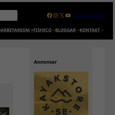
Facebook
Instagram
X
YouTube
+MagazineFishEco
ARBETARE
OM +FISHECO
BLOGGAR
KONTAKT
u
Annonser