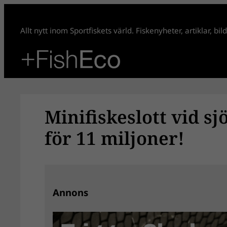
Hoppa
till
Allt nytt inom Sportfiskets värld. Fiskenyheter, artiklar, bi
innehåll
Minifiskeslott vid sj
för 11 miljoner!
Annons