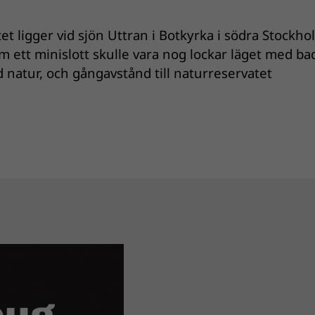
t ligger vid sjön Uttran i Botkyrka i södra Stockho
tt minislott skulle vara nog lockar läget med ba
ed natur, och gångavstånd till naturreservatet