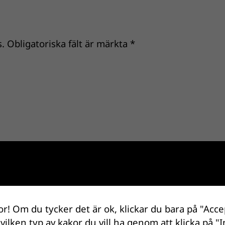
.
Obligatoriska fält är märkta
*
or! Om du tycker det är ok, klickar du bara på "Acce
 vilken typ av kakor du vill ha genom att klicka på "I