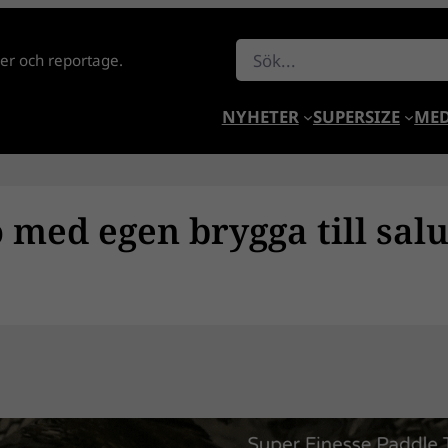
Sök
lder och reportage.
NYHETER
SUPERSIZE
MED
ö med egen brygga till sal