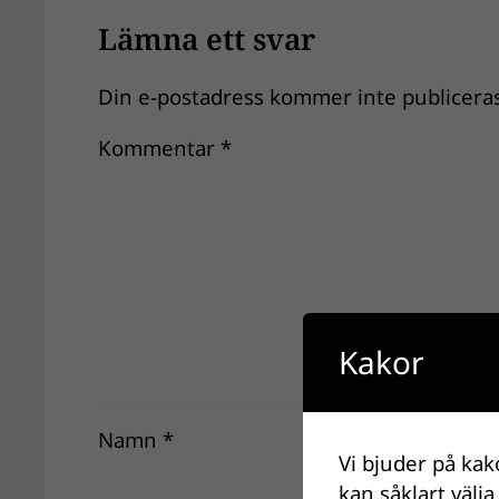
Lämna ett svar
Din e-postadress kommer inte publiceras
Kommentar
*
Kakor
Namn
*
Vi bjuder på kak
kan såklart välja