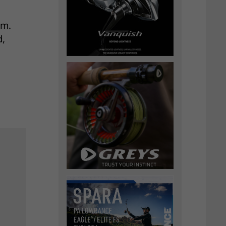
lm.
d,