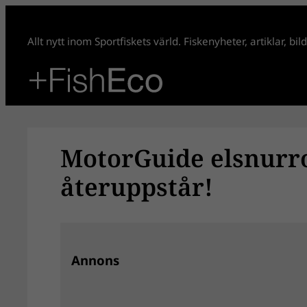
Hoppa
till
Allt nytt inom Sportfiskets värld. Fiskenyheter, artiklar, bi
innehåll
MotorGuide elsnurro
återuppstår!
Annons