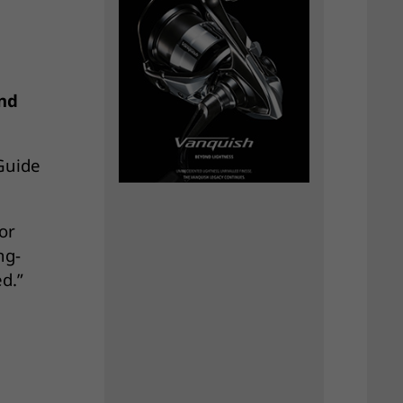
nd
Guide
or
ng-
d.”