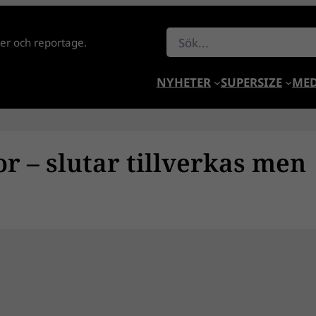
Sök
lder och reportage.
NYHETER
SUPERSIZE
MED
r – slutar tillverkas men