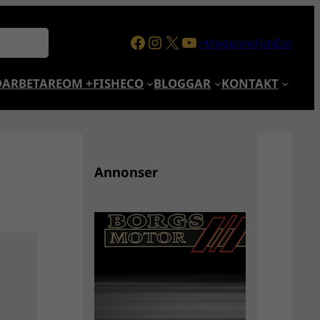
Facebook
Instagram
X
YouTube
+MagazineFishEco
ARBETARE
OM +FISHECO
BLOGGAR
KONTAKT
Annonser