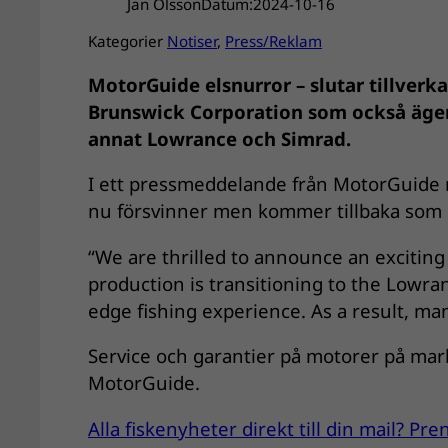
Jan Olsson
Datum:
2024-10-16
Kategorier
Notiser
, 
Press/Reklam
MotorGuide elsnurror – slutar tillver
Brunswick Corporation som också äge
annat Lowrance och Simrad.
I ett pressmeddelande från MotorGuide
nu försvinner men kommer tillbaka som 
“We are thrilled to announce an exciting 
production is transitioning to the Lowra
edge fishing experience. As a result, m
Service och garantier på motorer på mar
MotorGuide.
Alla fiskenyheter direkt till din mail? P