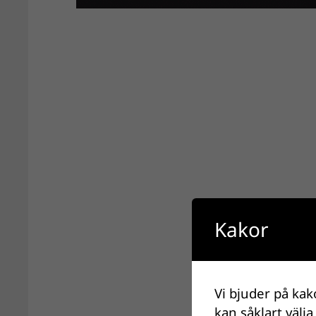
Kakor
Vi bjuder på kak
kan såklart välja