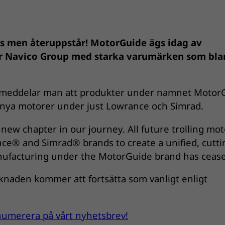
kas men återuppstår! MotorGuide ägs idag av
r Navico Group med starka varumärken som bla
 meddelar man att produkter under namnet Motor
nya motorer under just Lowrance och Simrad.
new chapter in our journey. All future trolling mot
nce® and Simrad® brands to create a unified, cutti
anufacturing under the MotorGuide brand has cease
knaden kommer att fortsätta som vanligt enligt
renumerera på vårt nyhetsbrev!