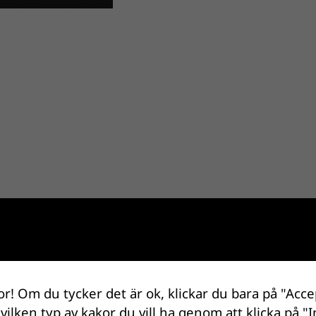
or! Om du tycker det är ok, klickar du bara på "Acce
 vilken typ av kakor du vill ha genom att klicka på "I