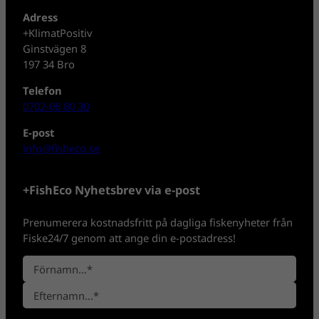
Adress
+KlimatPositiv
Ginstvägen 8
197 34 Bro
Telefon
0702-08 80 30
E-post
info@fisheco.se
+FishEco Nyhetsbrev via e-post
Prenumerera kostnadsfritt på dagliga fiskenyheter från
Fiske24/7 genom att ange din e-postadress!
N
a
F
m
ö
n
E