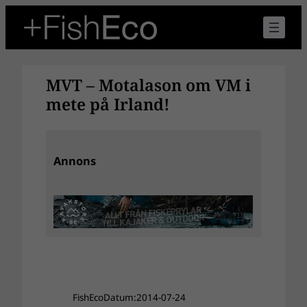
Hoppa
till
innehåll
MVT – Motalason om VM i
mete på Irland!
Annons
FishEco
Datum:
2014-07-24