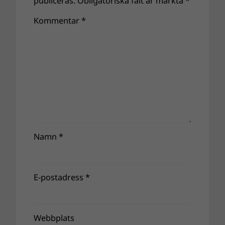
publiceras.
Obligatoriska fält är märkta
*
Kommentar
*
Namn
*
E-postadress
*
Webbplats