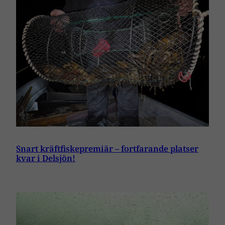
Snart kräftfiskepremiär – fortfarande platser
kvar i Delsjön!