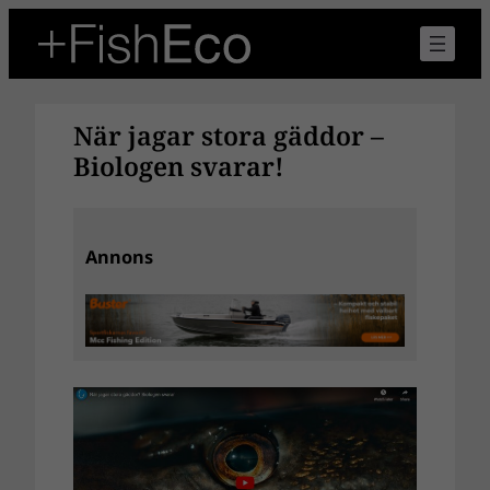
Hoppa
till
innehåll
När jagar stora gäddor –
Biologen svarar!
Annons