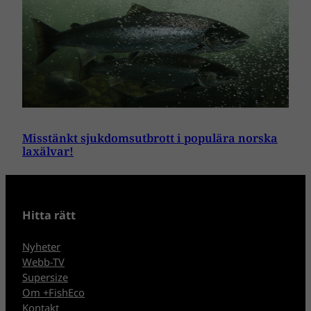
Misstänkt sjukdomsutbrott i populära norska
laxälvar!
Hitta rätt
Nyheter
Webb-TV
Supersize
Om +FishEco
Kontakt