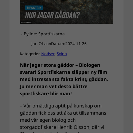
- Byline: Sportfiskarna
Jan Olsson
Datum:
2024-11-26
Kategorier
Notiser
, 
Spinn
När jagar stora gäddor – Biologen
svarar! Sportfiskarna släpper ny film
med intressanta fakta kring gäddan.
Ju mer man vet desto bättre
sportfiskare blir man!
– Vår omättliga aptit på kunskap om
gäddan fick oss att åka ut tillsammans
med vår egen biolog och
storgäddfiskare Henrik Olsson, där vi