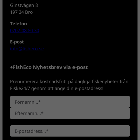
Ginstvägen 8
197 34 Bro
Telefon
0702-08 80 30
E-post
info@fisheco.se
+FishEco Nyhetsbrev via e-post
Prenumerera kostnadsfritt på dagliga fiskenyheter från
Fiske24/7 genom att ange din e-postadress!
N
a
F
m
ö
n
E
r
*
E
f
n
-
t
a