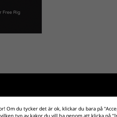
or! Om du tycker det är ok, klickar du bara på "Acce
 vilken typ av kakor du vill ha genom att klicka på "I