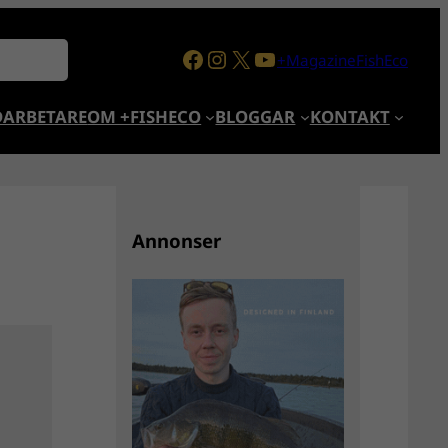
Facebook
Instagram
X
YouTube
+MagazineFishEco
ARBETARE
OM +FISHECO
BLOGGAR
KONTAKT
Annonser