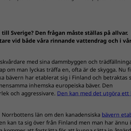
ll Sverige? Den frågan måste ställas på allvar.
oftare vid både våra rinnande vattendrag och i vå
ch fiskvårdare med sina dammbyggen och trädfällning
kap om man lyckas träffa en, ofta är de skygga. Nu f
a bävern har etablerat sig i Finland och betraktas
emensamma inhemska europeiska bäver. Den
rlek och aggressivare.
Den kan med det utgöra ett 
 i Norrbottens län om den kanadensiska
bävern eta
en kan ta sig över från Finland men man har ännu 
a kommer att fortsätta för att kunna sätta in åtgärd