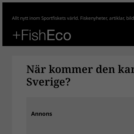
Hoppa
till
Allt nytt inom Sportfiskets värld. Fiskenyheter, artiklar, bi
innehåll
När kommer den kan
Sverige?
Annons