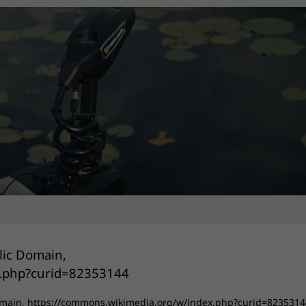
Domain, https://commons.wikimedia.org/w/index.php?curid=8235314