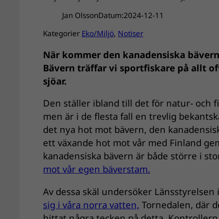
Jan Olsson
Datum:
2024-12-11
Kategorier
Eko/Miljö
, 
Notiser
När kommer den kanadensiska bävern ti
Bävern träffar vi sportfiskare på allt 
sjöar.
Den ställer ibland till det för natur- o
men är i de flesta fall en trevlig bekants
det nya hot mot bävern, den kanadensisk
ett växande hot mot vår med Finland g
kanadensiska bävern är både större i sto
mot vår egen bäverstam.
Av dessa skäl undersöker Länsstyrelsen
sig i våra norra vatten,
Tornedalen, där d
hittat några tecken på detta. Kontrollern