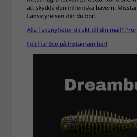
att skydda den inhemska bävern. Misstän
Länsstyrelsen där du bor!
Alla fiskenyheter direkt till din mail? P
Följ FishEco på Instagram här!