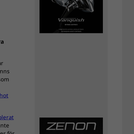
ra
ar
inns
 som
hot
blerat
inte
er för