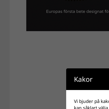
Kakor
Vi bjuder på kak
kan såklart välja