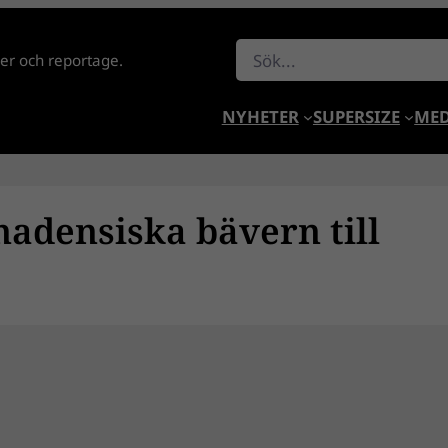
Sök
lder och reportage.
NYHETER
SUPERSIZE
MED
adensiska bävern till