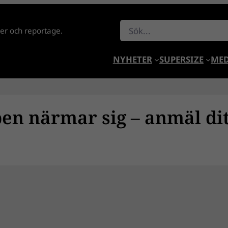
Sök
lder och reportage.
NYHETER
SUPERSIZE
MED
en närmar sig – anmäl di