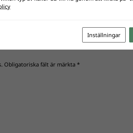
olicy
Inställningar
.
Obligatoriska fält är märkta
*