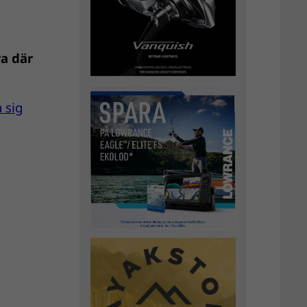
ra där
 sig