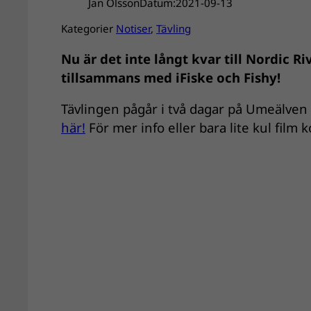
Jan Olsson
Datum:
2021-09-13
Kategorier
Notiser
, 
Tävling
Nu är det inte långt kvar till Nordic R
tillsammans med iFiske och Fishy!
Tävlingen pågår i två dagar på Umeälven 
här!
För mer info eller bara lite kul film k