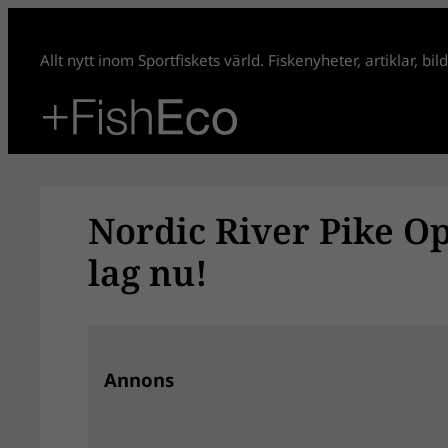
Hoppa
till
Allt nytt inom Sportfiskets värld. Fiskenyheter, artiklar, bi
innehåll
Nordic River Pike Op
lag nu!
Annons