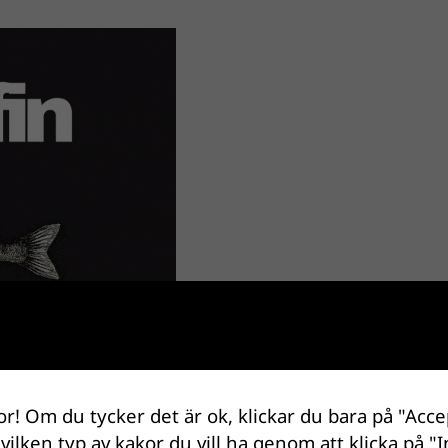
or! Om du tycker det är ok, klickar du bara på "Acce
 vilken typ av kakor du vill ha genom att klicka på "I