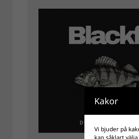
Kakor
Vi bjuder på kak
kan såklart välja