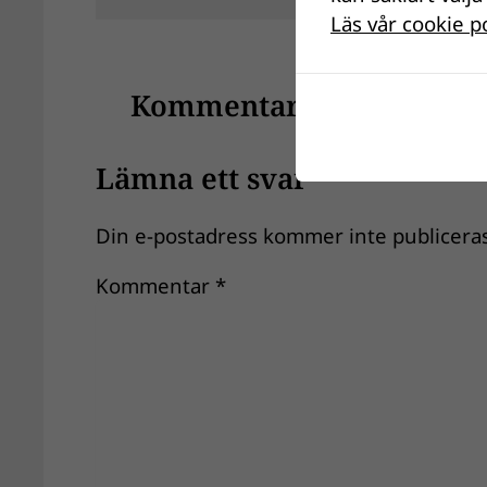
Läs vår cookie p
Kommentarer
Lämna ett svar
Din e-postadress kommer inte publiceras
Kommentar
*