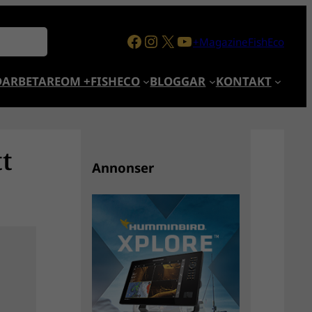
Facebook
Instagram
X
YouTube
+MagazineFishEco
ARBETARE
OM +FISHECO
BLOGGAR
KONTAKT
tt
Annonser