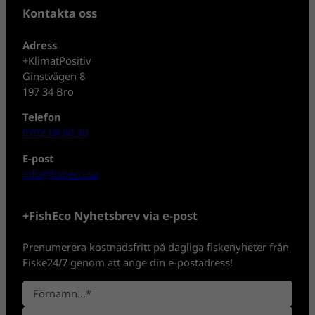
Kontakta oss
Adress
+KlimatPositiv
Ginstvägen 8
197 34 Bro
Telefon
0702-08 80 30
E-post
info@fisheco.se
+FishEco Nyhetsbrev via e-post
Prenumerera kostnadsfritt på dagliga fiskenyheter från
Fiske24/7 genom att ange din e-postadress!
N
a
F