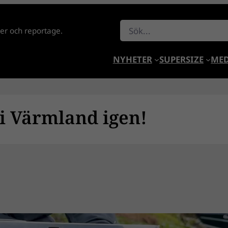
Sök
lder och reportage.
NYHETER
SUPERSIZE
MED
 i Värmland igen!