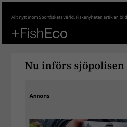
Hoppa
till
Allt nytt inom Sportfiskets värld. Fiskenyheter, artiklar, bi
innehåll
Nu införs sjöpolisen
Annons