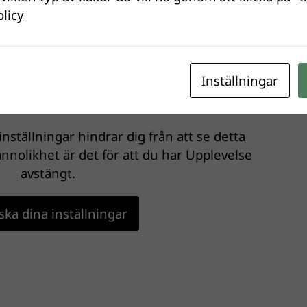
olicy
Inställningar
nställningar hindrar dig från att se detta
nnolikhet är det för att du har Upplevelse
avstängt.
ka dina inställningar