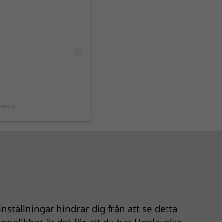
heco)
nställningar hindrar dig från att se detta
nnolikhet är det för att du har Upplevelse