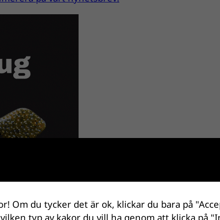
or! Om du tycker det är ok, klickar du bara på "Acce
 vilken typ av kakor du vill ha genom att klicka på "I