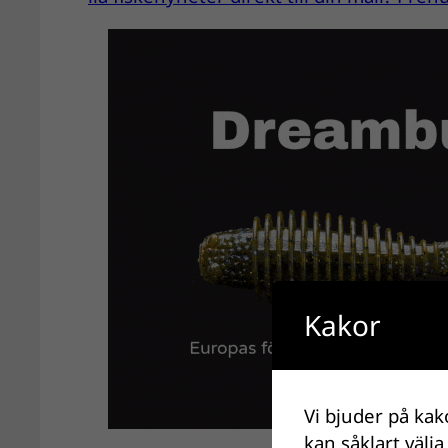
Kakor
Vi bjuder på kak
kan såklart välja