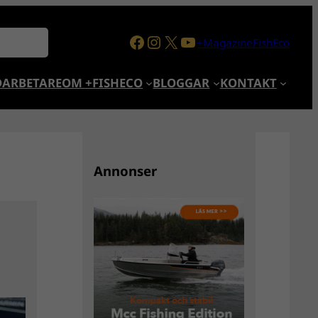
Facebook
Instagram
X
YouTube
+MagazineFishEco
ARBETARE
OM +FISHECO
BLOGGAR
KONTAKT
Annonser