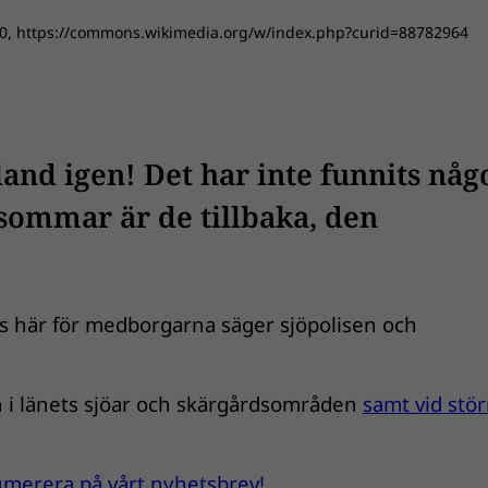
4.0, https://commons.wikimedia.org/w/index.php?curid=88782964
land igen! Det har inte funnits någ
 sommar är de tillbaka, den
as här för medborgarna säger sjöpolisen och
h i länets sjöar och skärgårdsområden
samt vid stör
enumerera på vårt nyhetsbrev!