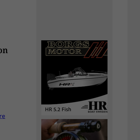
on
re