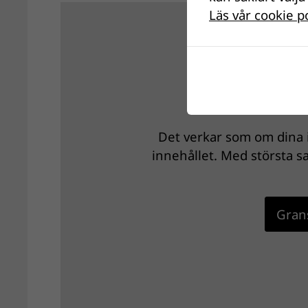
Läs vår cookie p
Det verkar som om dina i
innehållet. Med största sa
Grans