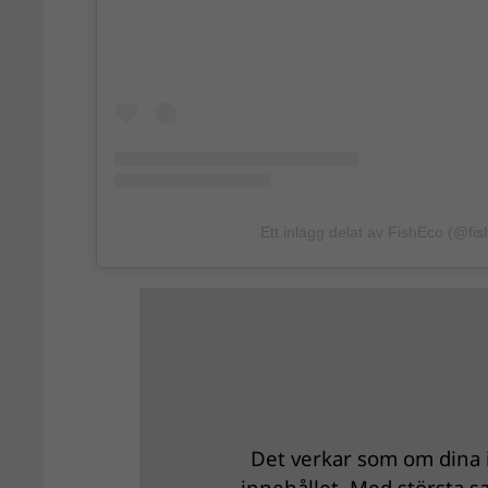
Ett inlägg delat av FishEco (@fis
Det verkar som om dina i
innehållet. Med största sa