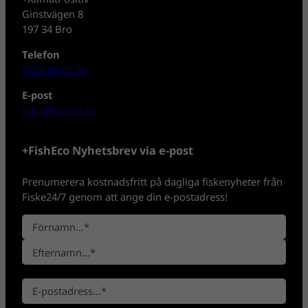
Ginstvägen 8
197 34 Bro
Telefon
0702-08 80 30
E-post
info@fisheco.se
+FishEco Nyhetsbrev via e-post
Prenumerera kostnadsfritt på dagliga fiskenyheter från
Fiske24/7 genom att ange din e-postadress!
N
a
F
m
ö
n
E
r
*
E
f
n
-
t
a