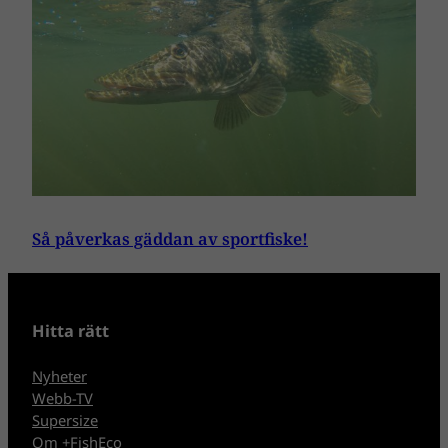
Så påverkas gäddan av sportfiske!
Hitta rätt
Nyheter
Webb-TV
Supersize
Om +FishEco