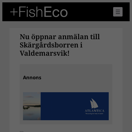
Hoppa
till
innehåll
Nu öppnar anmälan till
Skärgårdsborren i
Valdemarsvik!
Annons