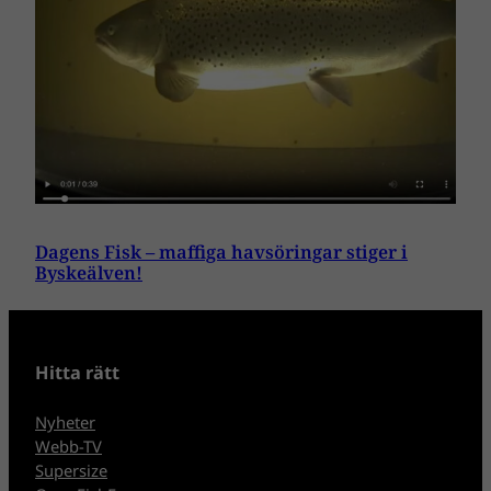
Dagens Fisk – maffiga havsöringar stiger i
Byskeälven!
Hitta rätt
Nyheter
Webb-TV
Supersize