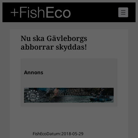
Hoppa
till
innehåll
Nu ska Gävleborgs
abborrar skyddas!
Annons
FishEco
Datum:
2018-05-29