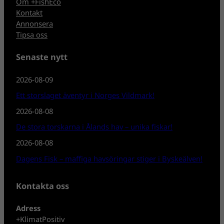
Om +FishEco
Kontakt
Annonsera
Tipsa oss
Senaste nytt
2026-08-09
Ett storslaget äventyr i Norges Vildmark!
2026-08-08
De stora torskarna i Ålands hav – unika fiskar!
2026-08-08
Dagens Fisk – maffiga havsöringar stiger i Byskeälven!
Kontakta oss
Adress
+KlimatPositiv