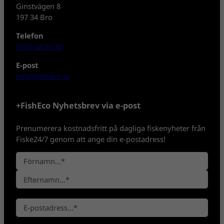
Ginstvägen 8
197 34 Bro
Telefon
0702-08 80 30
E-post
info@fisheco.se
+FishEco Nyhetsbrev via e-post
Prenumerera kostnadsfritt på dagliga fiskenyheter från
Fiske24/7 genom att ange din e-postadress!
N
a
F
m
ö
n
E
r
*
E
f
n
-
t
a