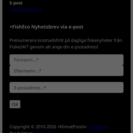
E-post
info@fisheco.se
+FishEco Nyhetsbrev via e-post
Prenumerera kostnadsfritt på dagliga fiskenyheter från
Fiske24/7 genom att ange din e-postadress!
N
a
F
m
ö
n
E
r
*
E
f
n
-
t
a
p
e
m
OK
o
r
n
s
n
t
a
*
m
Copyright © 2010-2026 +KlimatPositiv ·
Cookies
·
n
Produktion:
GoldLife