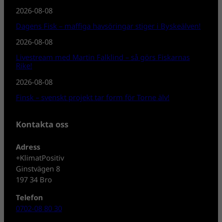
2026-08-08
Dagens Fisk – maffiga havsöringar stiger i Byskeälven!
2026-08-08
Livestream med Martin Falklind – så görs Fiskarnas
Rike!
2026-08-08
Finsk – svenskt projekt tar form för Torne älv!
Kontakta oss
Adress
+KlimatPositiv
Ginstvägen 8
197 34 Bro
Telefon
0702-08 80 30