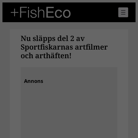
Hoppa
till
innehåll
Nu släpps del 2 av
Sportfiskarnas artfilmer
och arthäften!
Annons