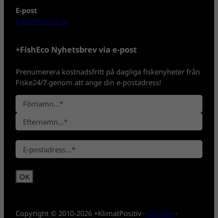
E-post
info@fisheco.se
+FishEco Nyhetsbrev via e-post
Prenumerera kostnadsfritt på dagliga fiskenyheter från
Fiske24/7 genom att ange din e-postadress!
N
a
F
m
ö
n
E
r
*
E
f
n
-
t
a
p
e
m
o
r
n
s
n
t
a
*
m
Copyright © 2010-2026 +KlimatPositiv ·
Cookies
·