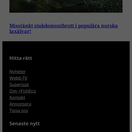
Misstänkt sjukdomsutbrott i populära norska
laxälvar!
Hitta rätt
Nyheter
Webb-TV
Supersize
Om +FishEco
Kontakt
Annonsera
Tipsa oss
Senaste nytt