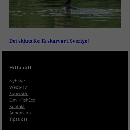
Det skjuts för få skarvar i Sverige!
Hitta rätt
Nyheter
Webb-TV
Supersize
Om +FishEco
Kontakt
Annonsera
Tipsa oss