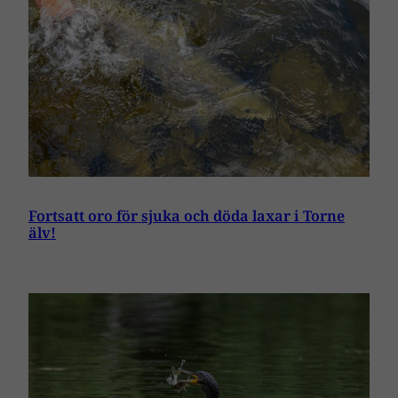
Fortsatt oro för sjuka och döda laxar i Torne
älv!