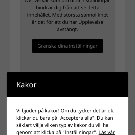
Det verkar som om dina inställningar
hindrar dig från att se detta
innehållet. Med största sannolikhet
är det för att du har Upplevelse
avstängt.
Granska dina inställningar
Kakor
Vi bjuder på kakor! Om du tycker det är ok,
klickar du bara på "Acceptera alla". Du kan
Annons
såklart välja vilken typ av kakor du vill ha
genom att klicka på "Inställningar".
Läs vår