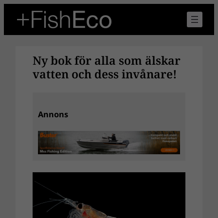
Hoppa
till
innehåll
Ny bok för alla som älskar
vatten och dess invånare!
Annons