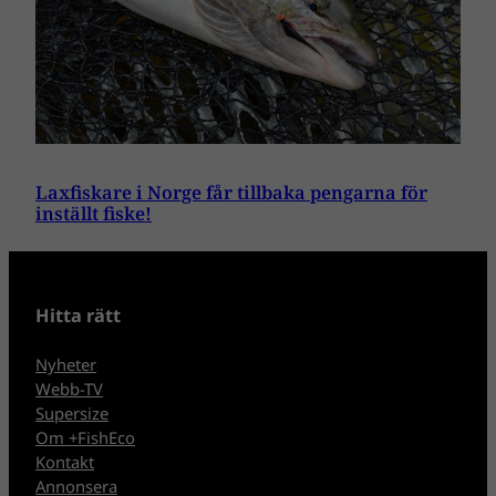
Laxfiskare i Norge får tillbaka pengarna för
inställt fiske!
Hitta rätt
Nyheter
Webb-TV
Supersize
Om +FishEco
Kontakt
Annonsera