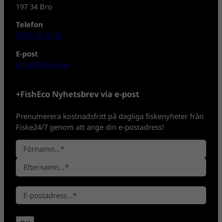
197 34 Bro
Telefon
0702-08 80 30
E-post
info@fisheco.se
+FishEco Nyhetsbrev via e-post
Prenumerera kostnadsfritt på dagliga fiskenyheter från
Fiske24/7 genom att ange din e-postadress!
N
a
F
m
ö
n
E
r
*
E
f
n
-
t
a
p
e
m