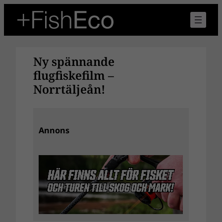
Hoppa
till
innehåll
Ny spännande
flugfiskefilm –
Norrtäljeån!
Annons