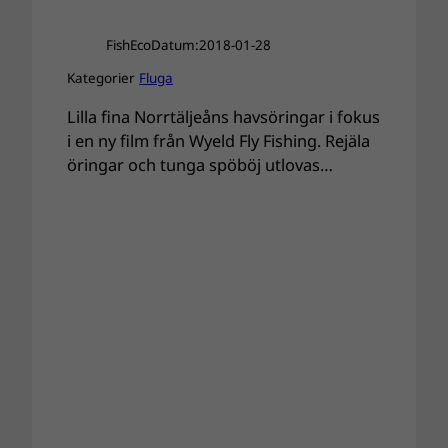
FishEco
Datum:
2018-01-28
Kategorier
Fluga
Lilla fina Norrtäljeåns havsöringar i fokus
i en ny film från
Wyeld Fly Fishing. Rejäla
öringar och tunga spöböj utlovas…