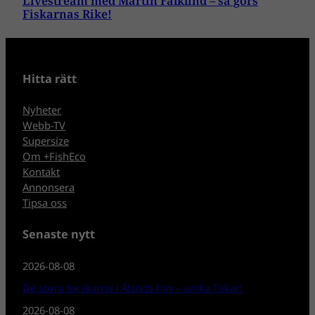
Livestream med Martin Falklind – så görs
Fiskarnas Rike!
Hitta rätt
Nyheter
Webb-TV
Supersize
Om +FishEco
Kontakt
Annonsera
Tipsa oss
Senaste nytt
2026-08-08
De stora torskarna i Ålands hav – unika fiskar!
2026-08-08