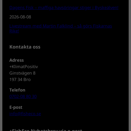
Dagens Fisk – maffiga havsöringar stiger i Byskeälven!
2026-08-08
Livestream med Martin Falklind – så görs Fiskarnas
Rike!
Kontakta oss
Adress
+KlimatPositiv
Ginstvägen 8
197 34 Bro
Telefon
0702-08 80 30
E-post
info@fisheco.se
+FishEco Nyhetsbrev via e-post