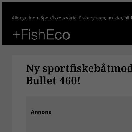
Hoppa
till
Allt nytt inom Sportfiskets värld. Fiskenyheter, artiklar, bi
innehåll
Ny sportfiskebåtmode
Bullet 460!
Annons