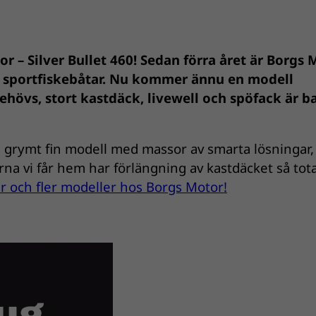
 – Silver Bullet 460! Sedan förra året är Borgs 
let sportfiskebåtar. Nu kommer ännu en modell
ehövs, stort kastdäck, livewell och spöfack är b
s, grymt fin modell med massor av smarta lösningar,
arna vi får hem har förlängning av kastdäcket så tot
er och fler modeller hos Borgs Motor!