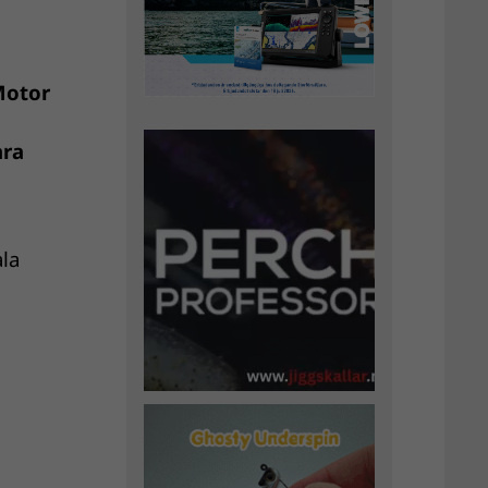
Motor
ara
ala