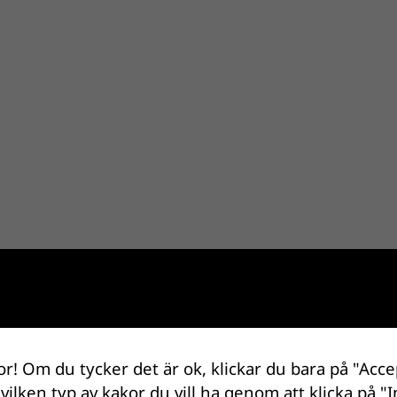
or! Om du tycker det är ok, klickar du bara på "Acce
 vilken typ av kakor du vill ha genom att klicka på "I