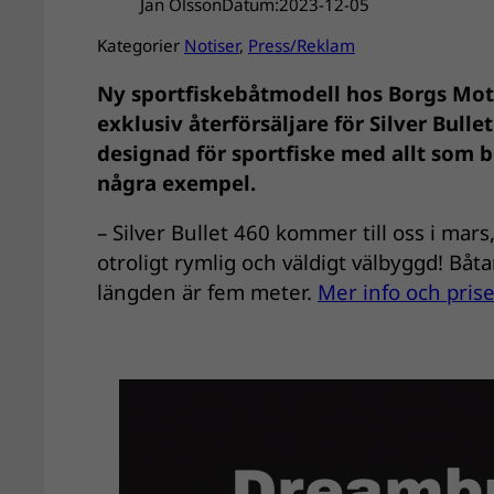
Jan Olsson
Datum:
2023-12-05
Kategorier
Notiser
, 
Press/Reklam
Ny sportfiskebåtmodell hos Borgs Motor
exklusiv återförsäljare för Silver Bul
designad för sportfiske med allt som b
några exempel.
– Silver Bullet 460 kommer till oss i mar
otroligt rymlig och väldigt välbyggd! Båt
längden är fem meter.
Mer info och pris