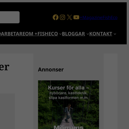
Facebook
Instagram
X
YouTube
+MagazineFishEco
ARBETARE
OM +FISHECO
BLOGGAR
KONTAKT
er
Annonser