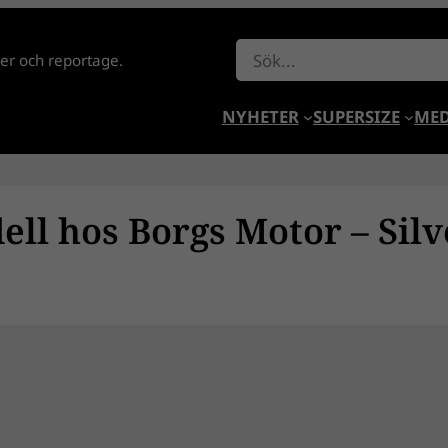
Sök
lder och reportage.
NYHETER
SUPERSIZE
MED
ll hos Borgs Motor – Silv