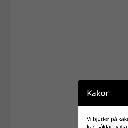
Kakor
Vi bjuder på kak
kan såklart välja