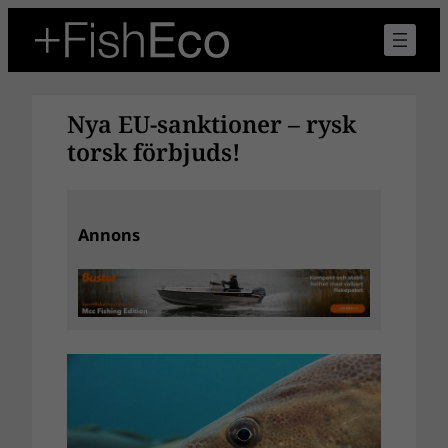
Hoppa
till
innehåll
Nya EU-sanktioner – rysk
torsk förbjuds!
Annons