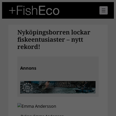
Hoppa
till
innehåll
Nyköpingsborren lockar
fiskeentusiaster – nytt
rekord!
Annons