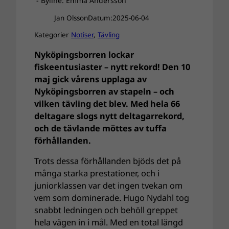
- Byline: Emma Andersson
Jan Olsson
Datum:
2025-06-04
Kategorier
Notiser
, 
Tävling
Nyköpingsborren lockar
fiskeentusiaster – nytt rekord! Den 10
maj gick vårens upplaga av
Nyköpingsborren av stapeln – och
vilken tävling det blev. Med hela 66
deltagare slogs nytt deltagarrekord,
och de tävlande möttes av tuffa
förhållanden.
Trots dessa förhållanden bjöds det på
många starka prestationer, och i
juniorklassen var det ingen tvekan om
vem som dominerade. Hugo Nydahl tog
snabbt ledningen och behöll greppet
hela vägen in i mål. Med en total längd