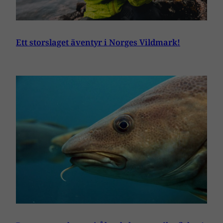
Ett storslaget äventyr i Norges Vildmark!