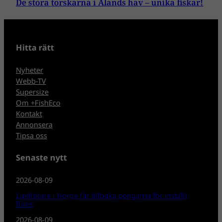
De stora torskarna i Ålands hav – unika fiskar!
Hitta rätt
Nyheter
Webb-TV
Supersize
Om +FishEco
Kontakt
Annonsera
Tipsa oss
Senaste nytt
2026-08-09
Laxfiskare i Norge får tillbaka pengarna för inställt
fiske!
2026-08-09