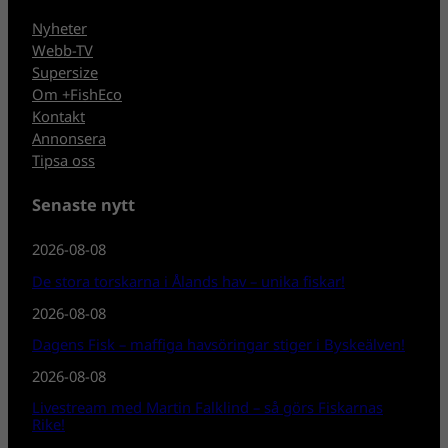
Nyheter
Webb-TV
Supersize
Om +FishEco
Kontakt
Annonsera
Tipsa oss
Senaste nytt
2026-08-08
De stora torskarna i Ålands hav – unika fiskar!
2026-08-08
Dagens Fisk – maffiga havsöringar stiger i Byskeälven!
2026-08-08
Livestream med Martin Falklind – så görs Fiskarnas
Rike!