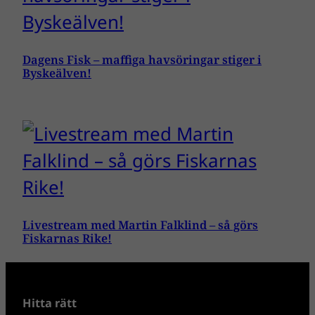
Dagens Fisk – maffiga havsöringar stiger i
Byskeälven!
Livestream med Martin Falklind – så görs
Fiskarnas Rike!
Hitta rätt