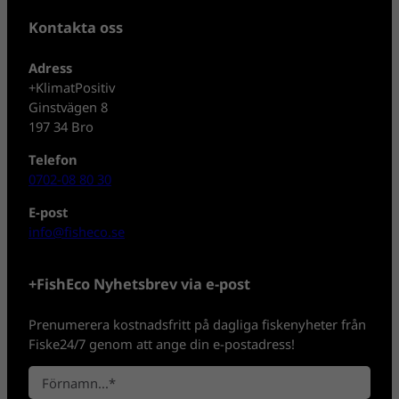
Kontakta oss
Adress
+KlimatPositiv
Ginstvägen 8
197 34 Bro
Telefon
0702-08 80 30
E-post
info@fisheco.se
+FishEco Nyhetsbrev via e-post
Prenumerera kostnadsfritt på dagliga fiskenyheter från
Fiske24/7 genom att ange din e-postadress!
N
a