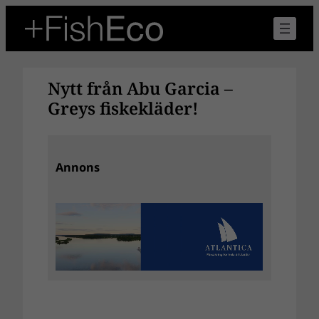
Hoppa
till
innehåll
Nytt från Abu Garcia –
Greys fiskekläder!
Annons