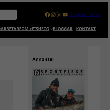
Facebook
Instagram
X
YouTube
+MagazineFishEco
ARBETARE
OM +FISHECO
BLOGGAR
KONTAKT
Annonser