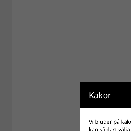
Kakor
Vi bjuder på kak
kan såklart välja