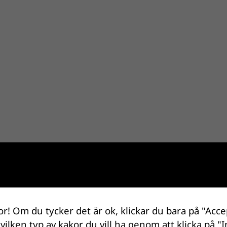
or! Om du tycker det är ok, klickar du bara på "Acce
 vilken typ av kakor du vill ha genom att klicka på "I