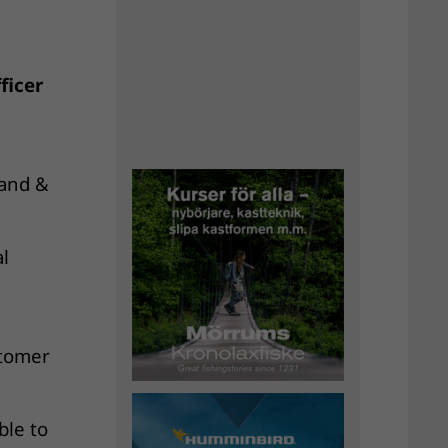
ficer
rand &
al
stomer
ble to