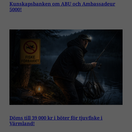
Kunskapsbanken om ABU och Ambassadeur
5000!
Döms till 39 000 kr i böter för tjuvfiske i
Värmland!