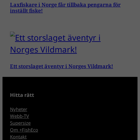
Laxfiskare i Norge får tillbaka pengarna för
inställt fiske!
Ett storslaget äventyr i Norges Vildmark!
Hitta rätt
Nyheter
Webb-TV
Supersize
Om +FishEco
Kontakt