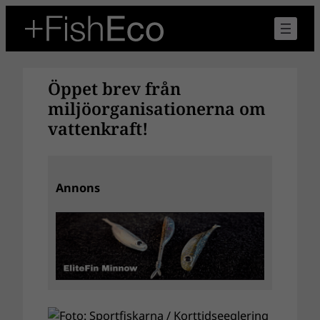
Hoppa
till
innehåll
Öppet brev från
miljöorganisationerna om
vattenkraft!
Annons