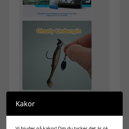
Kakor
Vi bjuder på kakor! Om du tycker det är ok,