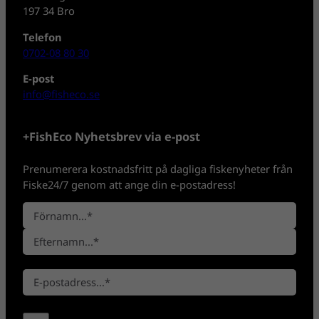
197 34 Bro
Telefon
0702-08 80 30
E-post
info@fisheco.se
+FishEco Nyhetsbrev via e-post
Prenumerera kostnadsfritt på dagliga fiskenyheter från
Fiske24/7 genom att ange din e-postadress!
N
a
F
m
ö
n
E
r
*
E
f
n
-
t
a
p
e
m