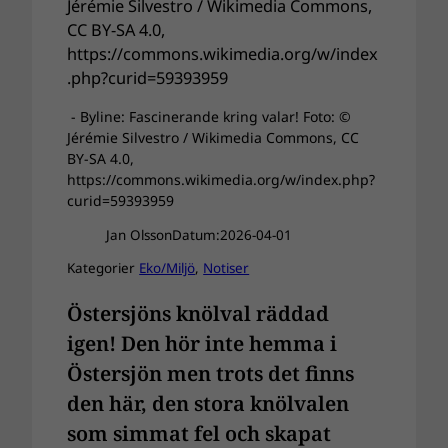
- Byline: Fascinerande kring valar! Foto: ©
Jérémie Silvestro / Wikimedia Commons, CC
BY-SA 4.0,
https://commons.wikimedia.org/w/index.php?
curid=59393959
Jan Olsson
Datum:
2026-04-01
Kategorier
Eko/Miljö
, 
Notiser
Östersjöns knölval räddad
igen! Den hör inte hemma i
Östersjön men trots det finns
den här, den stora knölvalen
som simmat fel och skapat