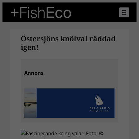
Hoppa
till
innehåll
Östersjöns knölval räddad
igen!
Annons