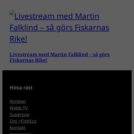
Livestream med Martin Falklind – så görs
Fiskarnas Rike!
Hitta rätt
Nyheter
Webb-TV
Supersize
Om +FishEco
Kontakt
Annonsera