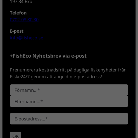
197 34 Bro
Telefon
0702-08 80 30
E-post
info@fisheco.se
+FishEco Nyhetsbrev via e-post
Prenumerera kostnadsfritt på dagliga fiskenyheter från
Fiske24/7 genom att ange din e-postadress!
N
a
F
m
ö
n
E
r
*
E
f
n
-
t
a
p
e
m
OK
o
r