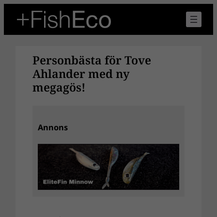
Hoppa
till
innehåll
Personbästa för Tove
Ahlander med ny
megagös!
Annons