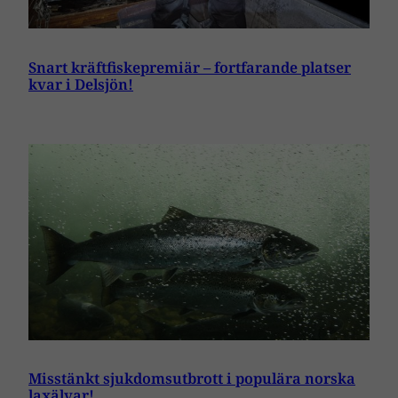
Snart kräftfiskepremiär – fortfarande platser
kvar i Delsjön!
Misstänkt sjukdomsutbrott i populära norska
laxälvar!