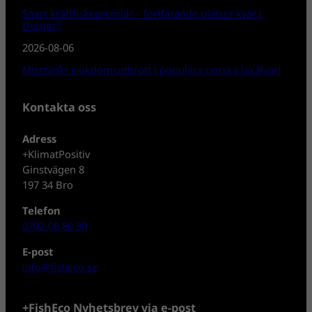
Snart kräftfiskepremiär – fortfarande platser kvar i
Delsjön!
2026-08-06
Misstänkt sjukdomsutbrott i populära norska laxälvar!
Kontakta oss
Adress
+KlimatPositiv
Ginstvägen 8
197 34 Bro
Telefon
0702-08 80 30
E-post
info@fisheco.se
+FishEco Nyhetsbrev via e-post