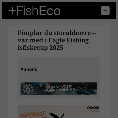
Hoppa
till
innehåll
Pimplar du storabborre –
var med i Eagle Fishing
isfiskecup 2025
Annons