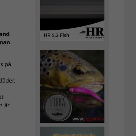
land
 man
s på
n
kläder.
tt
n är