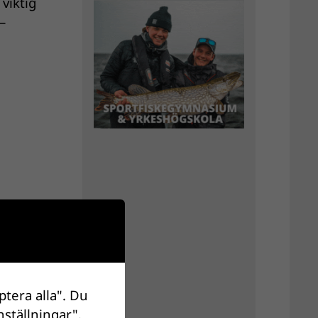
viktig
–
ptera alla". Du
nställningar".