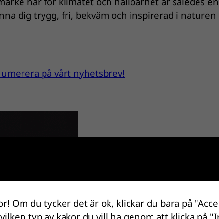
ärke har för klimatet och hållbarhet är således en 
na dig trygg, fri, bekväm och inspirerad i naturen 
renumerera på vårt nyhetsbrev!
or! Om du tycker det är ok, klickar du bara på "Acce
 vilken typ av kakor du vill ha genom att klicka på "I