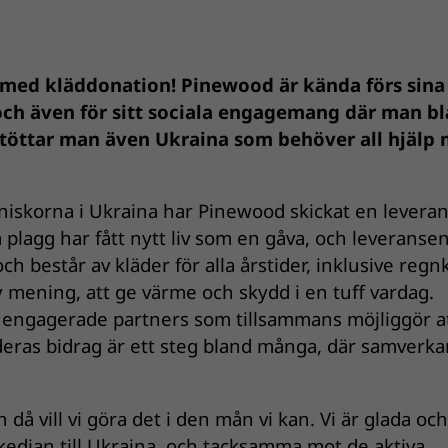
 med kläddonation! Pinewood är kända förs sina
 och även för sitt sociala engagemang där man b
stöttar man även Ukraina som behöver all hjälp
skorna i Ukraina har Pinewood skickat en leveran
 plagg har fått nytt liv som en gåva, och leveranse
ch består av kläder för alla årstider, inklusive regn
ny mening, att ge värme och skydd i en tuff vardag.
v engagerade partners som tillsammans möjliggör a
deras bidrag är ett steg bland många, där samverka
ch då vill vi göra det i den mån vi kan. Vi är glada och
lpkedjan till Ukraina, och tacksamma mot de aktiva