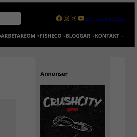
Facebook
Instagram
X
YouTube
+MagazineFishEco
ARBETARE
OM +FISHECO
BLOGGAR
KONTAKT
Annonser