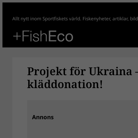
Hoppa
till
Allt nytt inom Sportfiskets värld. Fiskenyheter, artiklar, bi
innehåll
Projekt för Ukraina
kläddonation!
Annons