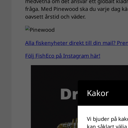
medvetna om det ansvar ett globalt klädm
fråga. Med Pinewood ska du varje dag kän
oavsett årstid och väder.
Alla fiskenyheter direkt till din mail? P
Följ FishEco på Instagram här!
Kakor
Vi bjuder på kak
kan såklart välja