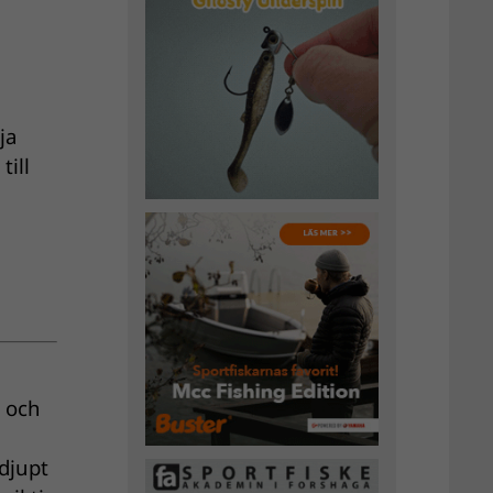
ja
ill
, och
djupt