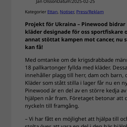
Jan Olsson
Datum:
2025-02-25
Kategorier
Ettan
, 
Notiser
, 
Press/Reklam
Projekt för Ukraina – Pinewood bidrar
kläder designade för oss sportfiskare
annat stöttat kampen mot cancer, nu 
kan få!
Med omtanke om de krigsdrabbade männi
18 pallkartonger fyllda med kläder. Dessa
innehåller plagg till herr, dam och barn, o
Kläder som stått stilla i lager får nu en 
Pinewood är en del av en större kedja a
hjälpen når fram. Företaget betonar att 
nyckeln till framgång.
– Vi har fått en möjlighet att hjälpa till o
stolta över att vara en del i den här hjä