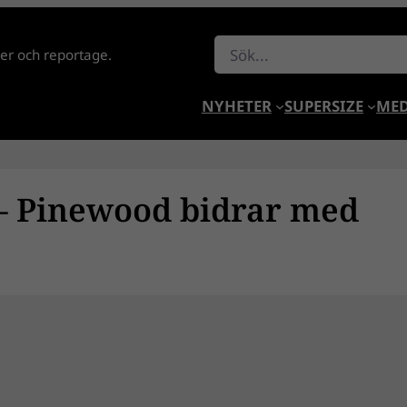
Sök
lder och reportage.
NYHETER
SUPERSIZE
MED
 – Pinewood bidrar med