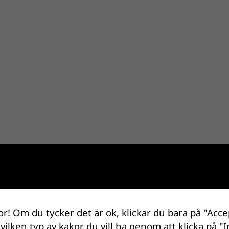
or! Om du tycker det är ok, klickar du bara på "Acce
 vilken typ av kakor du vill ha genom att klicka på "I