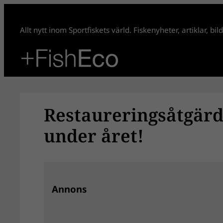
Hoppa
till
Allt nytt inom Sportfiskets värld. Fiskenyheter, artiklar, bi
innehåll
Restaureringsåtgärd
under året!
Annons