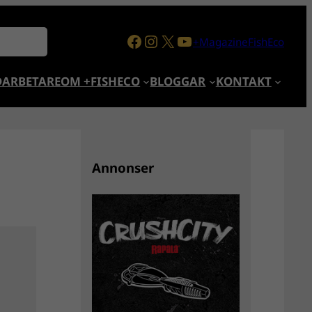
Facebook
Instagram
X
YouTube
+MagazineFishEco
ARBETARE
OM +FISHECO
BLOGGAR
KONTAKT
Annonser