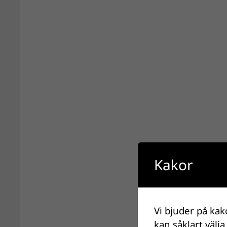
Kakor
Vi bjuder på kak
kan såklart välja