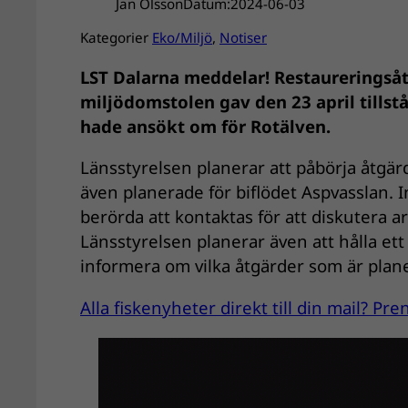
Jan Olsson
Datum:
2024-06-03
Kategorier
Eko/Miljö
, 
Notiser
LST Dalarna meddelar! Restaureringsåt
miljödomstolen gav den 23 april tillst
hade ansökt om för Rotälven.
Länsstyrelsen planerar att påbörja åtgär
även planerade för biflödet Aspvasslan.
berörda att kontaktas för att diskutera a
Länsstyrelsen planerar även att hålla ett
informera om vilka åtgärder som är pla
Alla fiskenyheter direkt till din mail? P