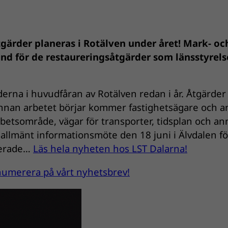
gärder planeras i Rotälven under året! Mark- oc
ånd för de restaureringsåtgärder som länsstyrel
derna i huvudfåran av Rotälven redan i år. Åtgärder
 Innan arbetet börjar kommer fastighetsägare och a
rbetsområde, vägar för transporter, tidsplan och an
 allmänt informationsmöte den 18 juni i Älvdalen fö
nerade…
Läs hela nyheten hos LST Dalarna!
renumerera på vårt nyhetsbrev!