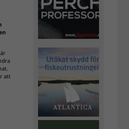
h
sen
 är
ndra
nat.
r att