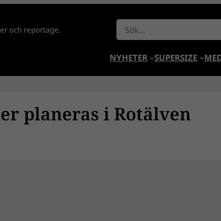
Sök
lder och reportage.
NYHETER
SUPERSIZE
MED
er planeras i Rotälven