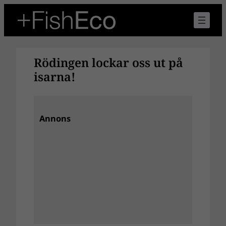
Hoppa
till
innehåll
Rödingen lockar oss ut på
isarna!
Annons