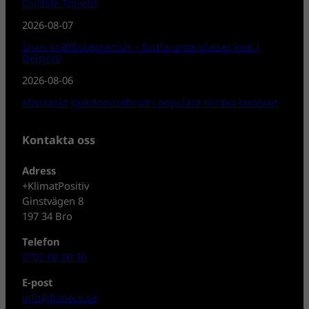
Outside Travels!
2026-08-07
Snart kräftfiskepremiär – fortfarande platser kvar i
Delsjön!
2026-08-06
Misstänkt sjukdomsutbrott i populära norska laxälvar!
Kontakta oss
Adress
+KlimatPositiv
Ginstvägen 8
197 34 Bro
Telefon
0702-08 80 30
E-post
info@fisheco.se