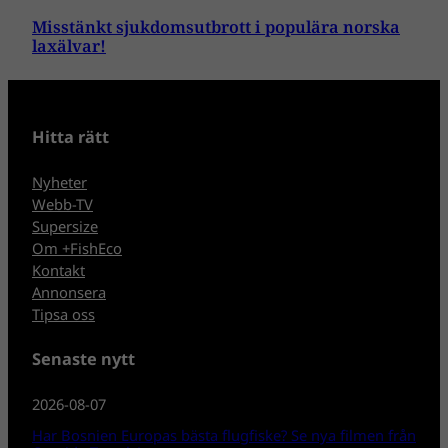
Misstänkt sjukdomsutbrott i populära norska
laxälvar!
Hitta rätt
Nyheter
Webb-TV
Supersize
Om +FishEco
Kontakt
Annonsera
Tipsa oss
Senaste nytt
2026-08-07
Har Bosnien Europas bästa flugfiske? Se nya filmen från