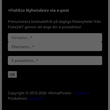
+FishEco Nyhetsbrev via e-post
Prenumerera kostnadsfritt på dagliga fiskenyheter från
Fiske24/7 genom att ange din e-postadress!
N
a
F
m
ö
n
E
r
*
E
f
n
-
t
a
p
e
m
OK
o
r
n
s
n
t
a
*
m
Copyright © 2010-2026 +KlimatPositiv ·
Cookies
·
n
Produktion:
GoldLife