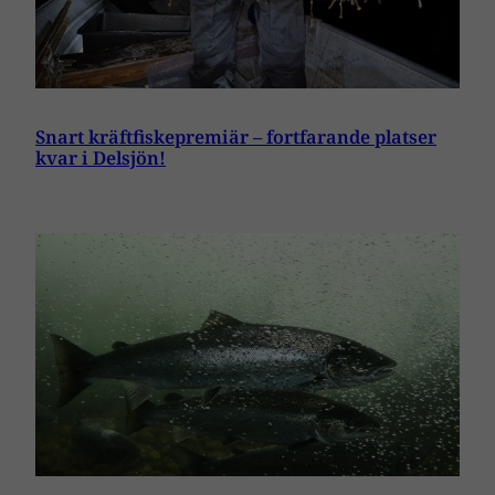
Snart kräftfiskepremiär – fortfarande platser
kvar i Delsjön!