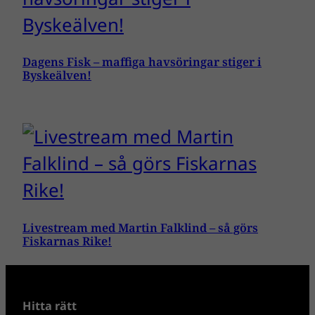
Dagens Fisk – maffiga havsöringar stiger i
Byskeälven!
Livestream med Martin Falklind – så görs
Fiskarnas Rike!
Hitta rätt