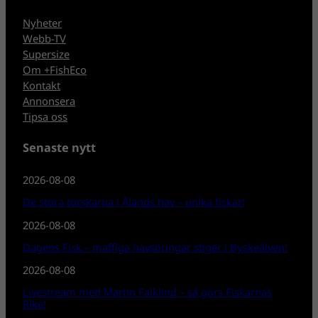
Nyheter
Webb-TV
Supersize
Om +FishEco
Kontakt
Annonsera
Tipsa oss
Senaste nytt
2026-08-08
De stora torskarna i Ålands hav – unika fiskar!
2026-08-08
Dagens Fisk – maffiga havsöringar stiger i Byskeälven!
2026-08-08
Livestream med Martin Falklind – så görs Fiskarnas
Rike!