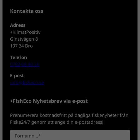
Kontakta oss
Adress
+KlimatPositiv
Ginstvägen 8
197 34 Bro
Telefon
0702-08 80 30
E-post
info@fisheco.se
+FishEco Nyhetsbrev via e-post
Prenumerera kostnadsfritt på dagliga fiskenyheter från
Fiske24/7 genom att ange din e-postadress!
N
a