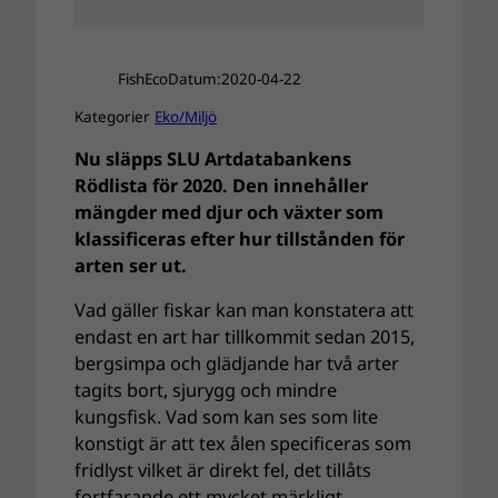
FishEco
Datum:
2020-04-22
Kategorier
Eko/Miljö
Nu släpps SLU Artdatabankens
Rödlista för 2020. Den innehåller
mängder med djur och växter som
klassificeras efter hur tillstånden för
arten ser ut.
Vad gäller fiskar kan man konstatera att
endast en art har tillkommit sedan 2015,
bergsimpa och glädjande har två arter
tagits bort, sjurygg och mindre
kungsfisk. Vad som kan ses som lite
konstigt är att tex ålen specificeras som
fridlyst vilket är direkt fel, det tillåts
fortfarande ett mycket märkligt