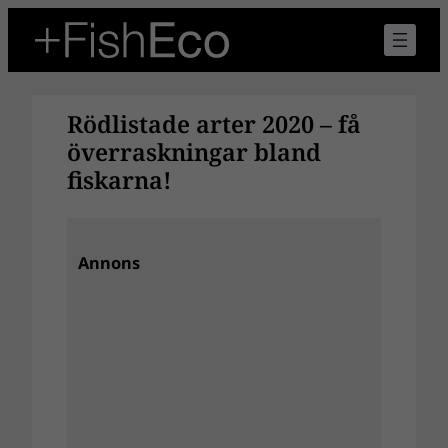
Hoppa
till
innehåll
Rödlistade arter 2020 – få
överraskningar bland
fiskarna!
Annons