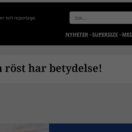
Sök
lder och reportage.
NYHETER
SUPERSIZE
MED
n röst har betydelse!