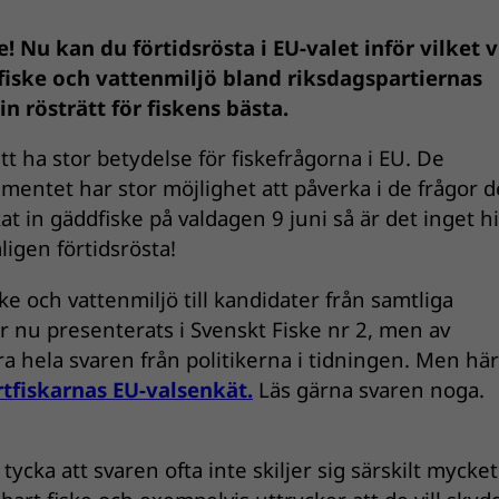
e! Nu kan du förtidsrösta i EU-valet inför vilket v
ske och vattenmiljö bland riksdagspartiernas
n rösträtt för fiskens bästa.
tt ha stor betydelse för fiskefrågorna i EU. De
mentet har stor möjlighet att påverka i de frågor d
at in gäddfiske på valdagen 9 juni så är det inget h
ligen förtidsrösta!
ske och vattenmiljö till kandidater från samtliga
ar nu presenterats i Svenskt Fiske nr 2, men av
a hela svaren från politikerna i tidningen. Men här
tfiskarnas EU-valsenkät.
Läs gärna svaren noga.
cka att svaren ofta inte skiljer sig särskilt mycket