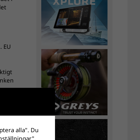
det
d. EU
ktigt
länken
 agera
öns
ptera alla". Du
nställningar".