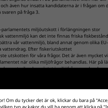
ar, och även hur insatta kandidaterna är i frågan om 
å svaren på fråga 3.
U-parlamentets miljöutskott i förlängningen stor
sk vattenmiljö kan det inte finnas friska fiskbestån
örbättra vår vattenmiljö, bland annat genom olika EU-
 vattendrag. Efter fiskeriutskottet
aste utskotten för våra frågor. Det är även mycket vi
arlamentet när olika miljöfrågor behandlas. Här på 
-parlamentariker har röstat i miljöfrågor under den
:s rapport
”Draglok och bromsklossar”
.
t följa upp hur de politiker vi utfrågat kommer att
ven fortsatt att påverka för fiskens- och vattenmilj
maplan och i Bryssel.
or! Om du tycker det är ok, klickar du bara på "Acce
 vilken typ av kakor du vill ha genom att klicka på "I