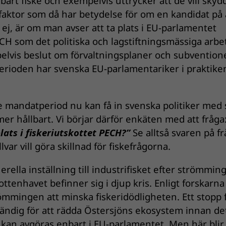
bart fiske och exempelvis uttrycker att de vill skyd
aktor som då har betydelse för om en kandidat på 
 ej, är om man avser att ta plats i EU-parlamentet
PECH som det politiska och lagstiftningsmässiga arbe
elvis beslut om förvaltningsplaner och subventioner
erioden har svenska EU-parlamentariker i praktike
e mandatperiod nu kan få in svenska politiker med 
li mer hållbart. Vi börjar därför enkäten med att fråga
ats i fiskeriutskottet PECH?”
Se alltså svaren på fr
ar vill göra skillnad för fiskefrågorna.
ella inställning till industrifisket efter strömming
enhavet befinner sig i djup kris. Enligt forskarna
ömmingen att minska fiskeridödligheten. Ett stopp 
vändig för att rädda Östersjöns ekosystem innan de
 kan avgöras enbart i EU-parlamentet. Men här blir 