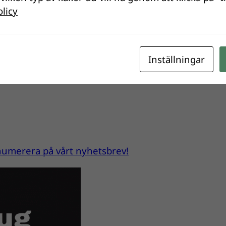
åra frågor
olicy
ater som vi utfrågat i enkäten även har besökt
v vår verksamhet och få inspel i våra intressefrågor
Inställningar
renumerera på vårt nyhetsbrev!