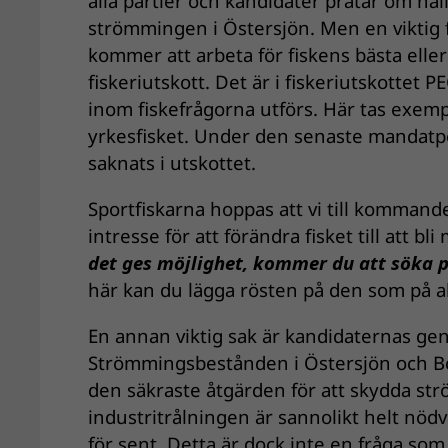
alla partier och kandidater pratar om håll
strömmingen i Östersjön. Men en viktig f
kommer att arbeta för fiskens bästa eller
fiskeriutskott. Det är i fiskeriutskottet 
inom fiskefrågorna utförs. Här tas exemp
yrkesfisket. Under den senaste mandatp
saknats i utskottet.
Sportfiskarna hoppas att vi till kommand
intresse för att förändra fisket till att b
det ges möjlighet, kommer du att söka pl
här kan du lägga rösten på den som på allv
En annan viktig sak är kandidaternas gener
Strömmingsbestånden i Östersjön och Bott
den säkraste åtgärden för att skydda str
industritrålningen är sannolikt helt nöd
för sent. Detta är dock inte en fråga som