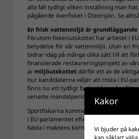
alla fall tydligt vilken inställning man h
pågående överfisket i Östersjön. Se allts
En frisk vattenmiljö är grundläggande
Förutom fiskeriutskottet har arbetet i E
betydelse för vår vattenmiljö. Utan en fri
bidrar idag på många olika sätt till att f
finansierade restaureringsprojekt av våra
är
miljöutskottet
därför ett av de viktig
hur kandidaterna väljer att rösta i EU-p
finns nu ett tydligt facit på hur våra EU
senaste mandatperioden 2019–2024: SNF
Kakor
Sportfiskarna kommer naturligtvis även at
i EU-parlamentet efter valet. Vi kommer ä
bästa i maktens korridorer, både på hem
Vi bjuder på kak
kan såklart välja