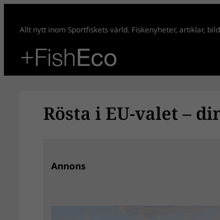
Hoppa
till
Allt nytt inom Sportfiskets värld. Fiskenyheter, artiklar, bi
innehåll
Rösta i EU-valet – di
Annons