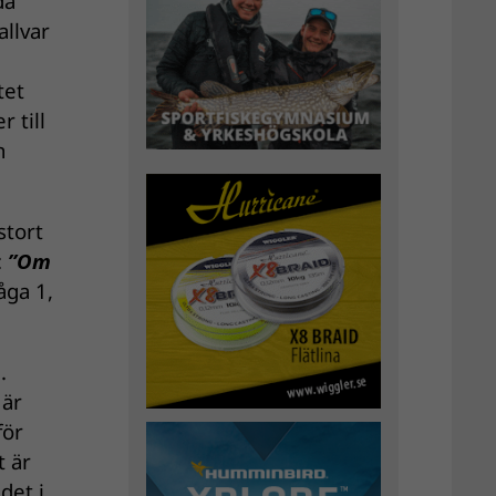
da
allvar
tet
 till
n
stort
:
”Om
åga 1,
.
 är
för
t är
det i