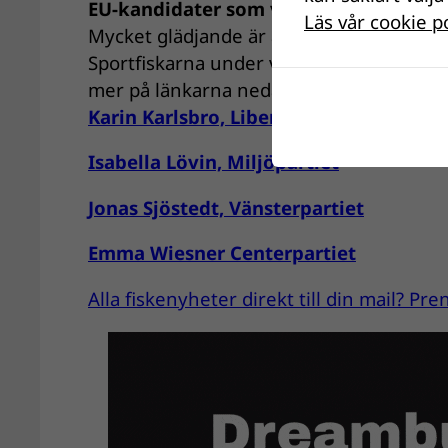
EU-kandidater som visat intresse för v
Läs vår cookie p
Mycket glädjande är att tre av de kandid
Sportfiskarna under våren för att ta del a
mer på länkarna nedan:
Karin Karlsbro, Liberalerna
Isabella Lövin, Miljöpartiet
Jonas Sjöstedt, Vänsterpartiet
Emma Wiesner Centerpartiet
Alla fiskenyheter direkt till din mail? P