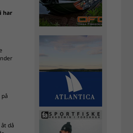
i har
e
inder
 på
 åt då