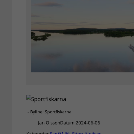
- Byline: Sportfiskarna
Jan Olsson
Datum:
2024-06-06
Kategorier
Eko/Miljö
, 
Ettan
, 
Notiser