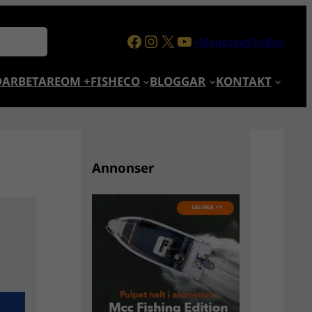
Facebook
Instagram
X
YouTube
+MagazineFishEco
ARBETARE
OM +FISHECO
BLOGGAR
KONTAKT
Annonser