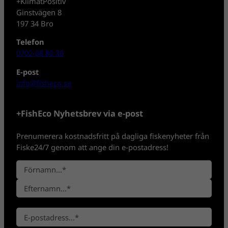
+KlimatPositiv
Ginstvägen 8
197 34 Bro
Telefon
0702-08 80 30
E-post
info@fisheco.se
+FishEco Nyhetsbrev via e-post
Prenumerera kostnadsfritt på dagliga fiskenyheter från
Fiske24/7 genom att ange din e-postadress!
N
a
F
m
ö
n
E
r
*
E
f
n
-
t