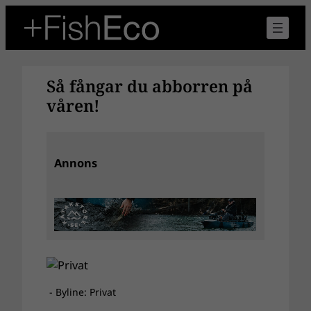
Hoppa
till
innehåll
Så fångar du abborren på
våren!
Annons
- Byline: Privat