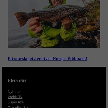
Ett storslaget äventyr i Norges Vildmark!
Hitta rätt
Nyheter
Webb-TV
Supersize
Om +FishEco