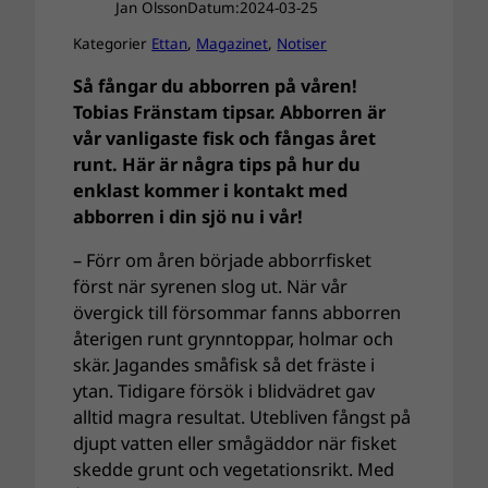
Jan Olsson
Datum:
2024-03-25
Kategorier
Ettan
, 
Magazinet
, 
Notiser
Så fångar du abborren på våren!
Tobias Fränstam tipsar. Abborren är
vår vanligaste fisk och fångas året
runt. Här är några tips på hur du
enklast kommer i kontakt med
abborren i din sjö nu i vår!
– Förr om åren började abborrfisket
först när syrenen slog ut. När vår
övergick till försommar fanns abborren
återigen runt grynntoppar, holmar och
skär. Jagandes småfisk så det fräste i
ytan. Tidigare försök i blidvädret gav
alltid magra resultat. Utebliven fångst på
djupt vatten eller smågäddor när fisket
skedde grunt och vegetationsrikt. Med