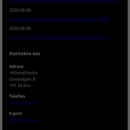
Misstänkt sjukdomsutbrott i populära norska laxälvar!
2026-08-06
Kunskapsbanken om ABU och Ambassadeur 5000!
2026-08-06
Döms till 39 000 kr i böter för tjuvfiske i Värmland!
Kontakta oss
Adress
+KlimatPositiv
Ginstvägen 8
197 34 Bro
Telefon
0702-08 80 30
E-post
info@fisheco.se