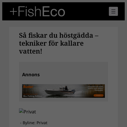
Hoppa
till
innehåll
Så fiskar du höstgädda –
tekniker för kallare
vatten!
Annons
- Byline: Privat