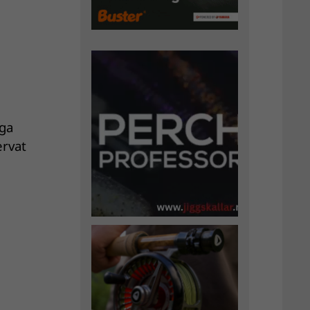
iga
ervat