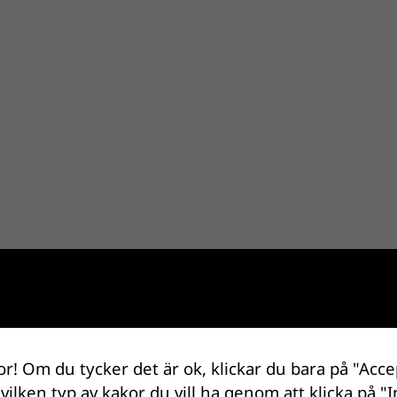
or! Om du tycker det är ok, klickar du bara på "Acce
 vilken typ av kakor du vill ha genom att klicka på "I