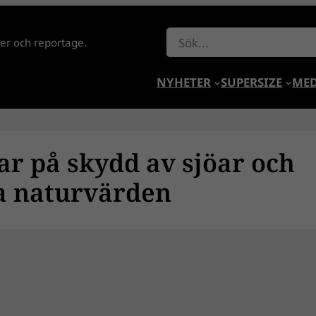
Sök
lder och reportage.
NYHETER
SUPERSIZE
MED
ar på skydd av sjöar och
a naturvärden