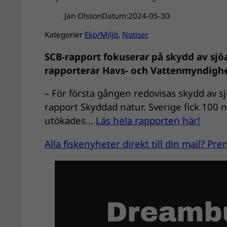
Jan Olsson
Datum:
2024-05-30
Kategorier
Eko/Miljö
, 
Notiser
SCB-rapport fokuserar på skydd av sj
rapporterar Havs- och Vattenmyndigh
– För första gången redovisas skydd av sj
rapport Skyddad natur. Sverige fick 100 ny
utökades…
Läs hela rapporten här!
Alla fiskenyheter direkt till din mail? P