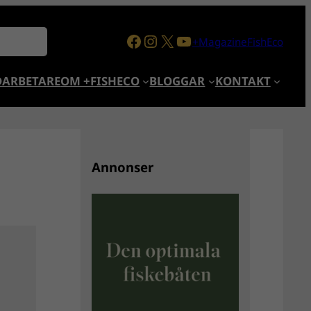
Facebook
Instagram
X
YouTube
+MagazineFishEco
ARBETARE
OM +FISHECO
BLOGGAR
KONTAKT
Annonser