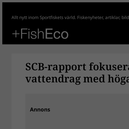
Hoppa
till
Allt nytt inom Sportfiskets värld. Fiskenyheter, artiklar, bi
innehåll
SCB-rapport fokuser
vattendrag med hög
Annons