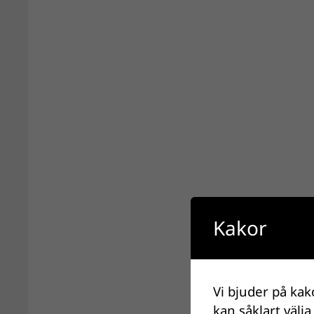
Kakor
Vi bjuder på kak
kan såklart välja