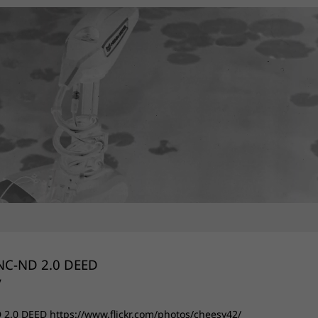
D 2.0 DEED https://www.flickr.com/photos/cheesy42/