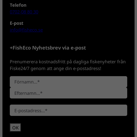
Telefon
0702-08 80 30
E-post
info@fisheco.se
+FishEco Nyhetsbrev via e-post
Prenumerera kostnadsfritt på dagliga fiskenyheter från
Fiske24/7 genom att ange din e-postadress!
N
a
F
m
ö
n
E
r
*
E
f
n
-
t
a
p
e
m
o
r
n
s
n