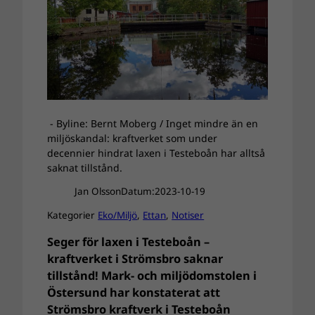
- Byline: Bernt Moberg / Inget mindre än en
miljöskandal: kraftverket som under
decennier hindrat laxen i Testeboån har alltså
saknat tillstånd.
Jan Olsson
Datum:
2023-10-19
Kategorier
Eko/Miljö
, 
Ettan
, 
Notiser
Seger för laxen i Testeboån –
kraftverket i Strömsbro saknar
tillstånd! Mark- och miljödomstolen i
Östersund har konstaterat att
Strömsbro kraftverk i Testeboån