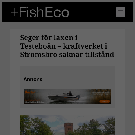
Hoppa
till
innehåll
Seger för laxen i
Testeboån – kraftverket i
Strömsbro saknar tillstånd
Annons