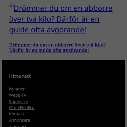
Drömmer du om en abborre över två kilo?
Därför är en guide ofta avgörande!
Hitta rätt
Nyheter
Webb-TV
Supersize
Om +FishEco
Kontakt
Annonsera
Tipsa oss