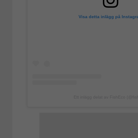
Visa detta inlägg på Instag
Ett inlägg delat av FishEco (@fis