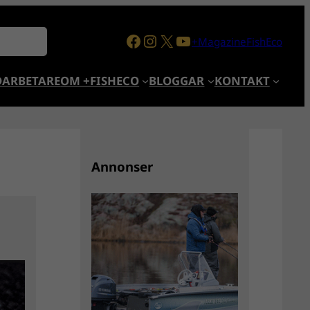
Facebook
Instagram
X
YouTube
+MagazineFishEco
ARBETARE
OM +FISHECO
BLOGGAR
KONTAKT
Annonser