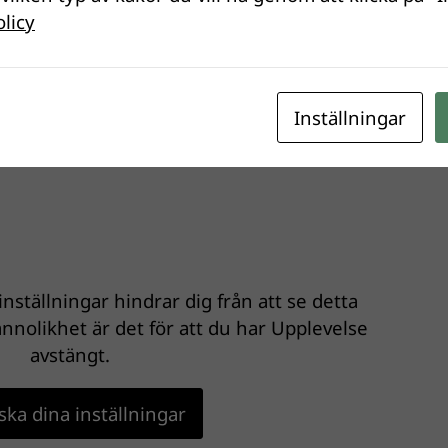
olicy
Inställningar
nställningar hindrar dig från att se detta
nnolikhet är det för att du har Upplevelse
avstängt.
ka dina inställningar