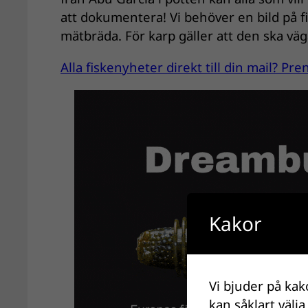
att dokumentera! Vi behöver en bild på 
mätbräda. För karp gäller att den ska vä
Alla fiskenyheter direkt till din mail? P
Kakor
Vi bjuder på kak
kan såklart välja