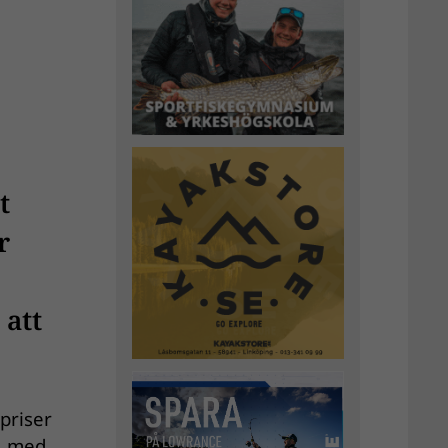
t
r
 att
 priser
nn med