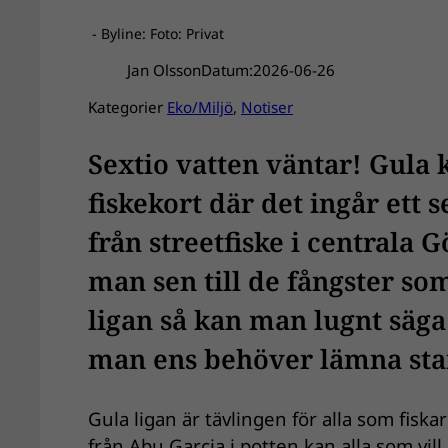
- Byline: Foto: Privat
Jan Olsson
Datum:
2026-06-26
Kategorier
Eko/Miljö
, 
Notiser
Sextio vatten väntar! Gula k
fiskekort där det ingår ett 
från streetfiske i centrala G
man sen till de fångster som
ligan så kan man lugnt säga
man ens behöver lämna sta
Gula ligan är tävlingen för alla som fiska
från Abu Garcia i potten kan alla som vi