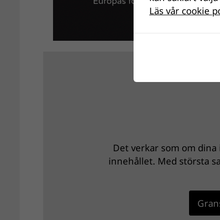
Läs vår cookie p
Det verkar som om dina i
innehållet. Med största sa
Grans