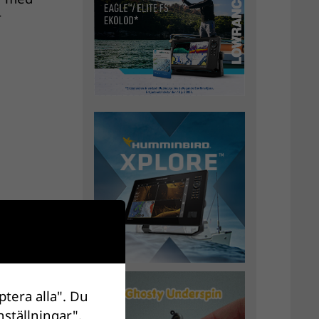
r
ptera alla". Du
nställningar".