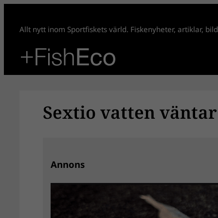
Hoppa
till
Allt nytt inom Sportfiskets värld. Fiskenyheter, artiklar, bi
innehåll
Sextio vatten väntar
Annons