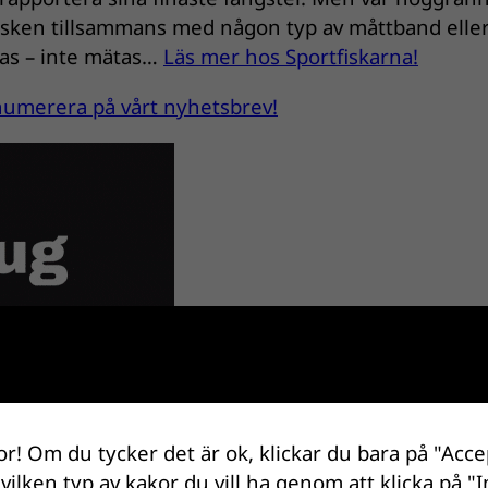
fisken tillsammans med någon typ av måttband elle
gas – inte mätas…
Läs mer hos Sportfiskarna!
renumerera på vårt nyhetsbrev!
or! Om du tycker det är ok, klickar du bara på "Acce
 vilken typ av kakor du vill ha genom att klicka på "I