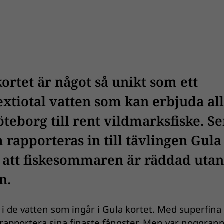
ortet är något så unikt som ett
sextiotal vatten som kan erbjuda all
öteborg till rent vildmarksfiske. Se
 rapporteras in till tävlingen Gula
 att fiskesommaren är räddad utan
n.
r i de vatten som ingår i Gula kortet. Med superfina
ll rapportera sina finaste fångster. Men var noggra