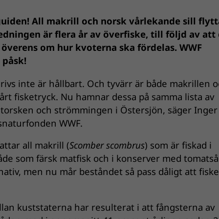
uiden! All makrill och norsk vårlekande sill flytta
edningen är flera år av överfiske, till följd av att
 överens om hur kvoterna ska fördelas. WWF
 påsk!
rivs inte är hållbart. Och tyvärr är både makrillen 
 hårt fisketryck. Nu hamnar dessa på samma lista av
 torsken och strömmingen i Östersjön, säger Inger
ldsnaturfonden WWF.
ttar all makrill (
Scomber scombrus
) som är fiskad i
både som färsk matfisk och i konserver med tomatså
rnativ, men nu mår beståndet så pass dåligt att fiske
 kuststaterna har resulterat i att fångsterna av