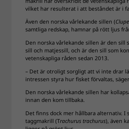
makrill har överskridit de vetenskapliga
vilket har resulterat i att beståndet är i f
Även den norska vårlekande sillen (
Clup
samtliga redskap, hamnar på rött ljus från
Den norska vårlekande sillen är den sill
sill och matjessill, och är den sill som k
vetenskapliga råden sedan 2013.
– Det är otroligt sorgligt att vi inte dra
intressen styra hur fisket förvaltas, säg
Den norska vårlekande sillen har kollapsa
innan den kom tillbaka.
Det finns dock mer hållbara alternativ. I
taggmakrill (T
rachurus trachurus
), även k
ligger på grönt ljus.