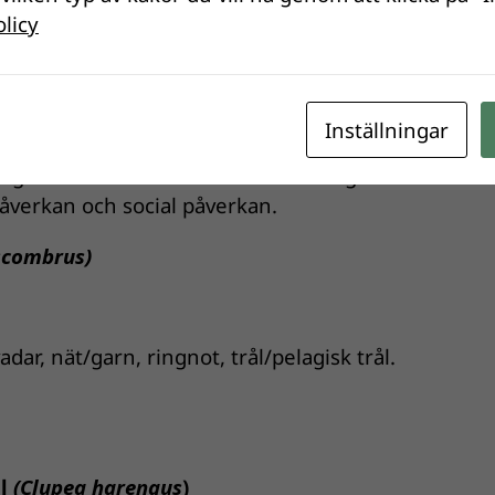
olicy
 skaldjur per person och år. Lax, sill, torsk och räko
Inställningar
 grund för bedömningarna är: Fiskets påverkan på
gens effektivitet. För odlade arter granskas också
åverkan och social påverkan.
scombrus
)
dar, nät/garn, ringnot, trål/pelagisk trål.
ll
(Clupea harengus
)