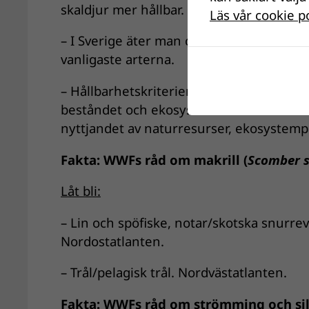
skaldjur mer hållbar.
Läs vår cookie p
– I Sverige äter man cirka 12 kilo fisk och
vanligaste arterna.
– Hållbarhetskriterierna som ligger till
beståndet och ekosystemet och förvaltnin
nyttjandet av naturresurser, ekosystemp
Fakta: WWFs råd om makrill (
Scomber 
Låt bli:
– Lin och spöfiske, notar/skotska snurreva
Nordostatlanten.
– Trål/pelagisk trål. Nordvästatlanten.
Fakta: WWFs råd om strömming och si