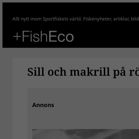
Hoppa
till
Allt nytt inom Sportfiskets värld. Fiskenyheter, artiklar, bi
innehåll
Sill och makrill på r
Annons