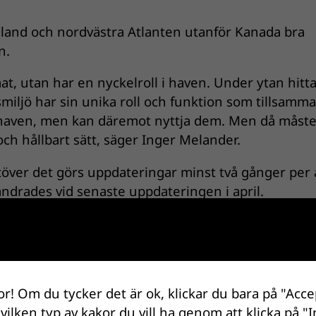
 Island och nordvästra Atlanten utanför Kanada bra
n.
mat, utan har en nyckelroll i haven. Under ytan hitta
vsmiljö har sin unika roll och funktion som tillsamm
i haven, men kan däremot nyttja dem. Men då måste
 och hållbart sätt, säger Inger Melander.
över det görs uppdateringar minst två gånger per å
 ändrades vid senaste uppdateringen i april.
rafikljussystem – grönt (bra val), gult (undvik – ä
or! Om du tycker det är ok, klickar du bara på "Acce
2 och har bidragit till att göra handeln med fisk
 vilken typ av kakor du vill ha genom att klicka på "I