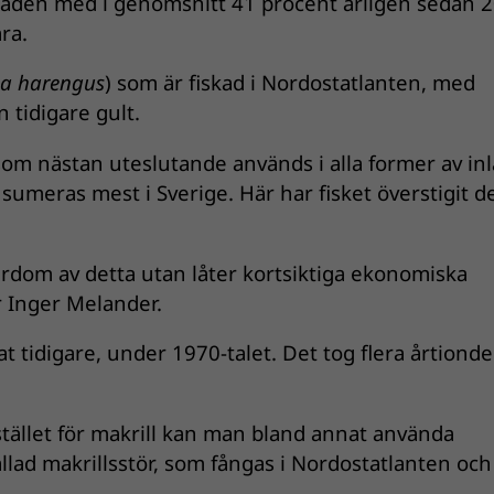
 råden med i genomsnitt 41 procent årligen sedan 
ara.
ea harengus
) som är fiskad i Nordostatlanten, med
 tidigare gult.
 som nästan uteslutande används i alla former av in
onsumeras mest i Sverige. Här har fisket överstigit d
r lärdom av detta utan låter kortsiktiga ekonomiska
er Inger Melander.
t tidigare, under 1970-talet. Det tog flera årtiond
 stället för makrill kan man bland annat använda
allad makrillsstör, som fångas i Nordostatlanten och