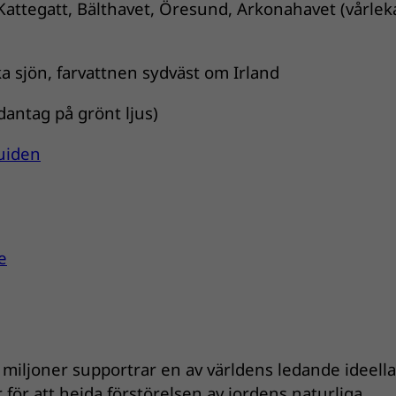
, Kattegatt, Bälthavet, Öresund, Arkonahavet (vårle
ska sjön, farvattnen sydväst om Irland
antag på grönt ljus)
uiden
e
iljoner supportrar en av världens ledande ideella
 för att hejda förstörelsen av jordens naturliga