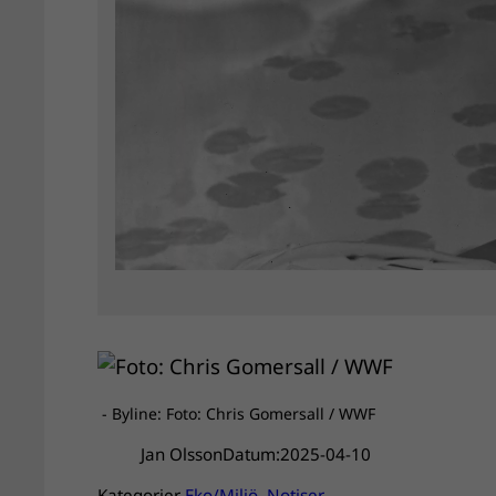
- Byline: Foto: Chris Gomersall / WWF
Jan Olsson
Datum:
2025-04-10
Kategorier
Eko/Miljö
, 
Notiser