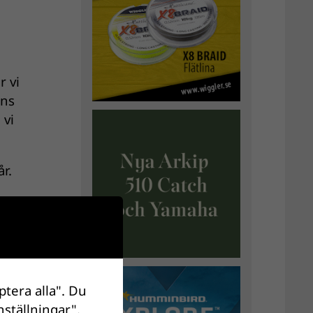
r vi
ans
 vi
r.
t max
ptera alla". Du
 och
nställningar".