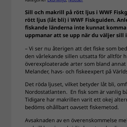
Sill och makrill på rött ljus i WWF Fiskg
rött ljus (låt bli) i WWF Fiskguiden. Anl
fiskande länderna inte kunnat komma
uppmanar att se upp när du väljer sill i
– Vi ser nu återigen att det fiske som bed
den vårlekande sillen utsatta för alltför
överexploaterade arter som bland annat
Melander, havs- och fiskeexpert på Vär
Det röda ljuset, vilket betyder låt bli, omfa
Nordostatlanten. En fisk som är vanlig 
Tidigare har makrillen varit ett okej alte
bedöms ohållbart oavsett fiskemetod.
Avsaknaden av en överenskommelse mellan