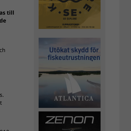
s till
 de
och
s.
t