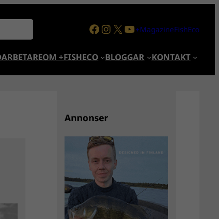
Facebook
Instagram
X
YouTube
+MagazineFishEco
ARBETARE
OM +FISHECO
BLOGGAR
KONTAKT
Annonser