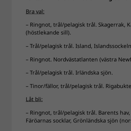
Bra val:
– Ringnot, trål/pelagisk trål. Skagerrak,
(höstlekande sill).
– Trål/pelagisk trål. Island, Islandssockeln
– Ringnot. Nordvästatlanten (västra New
– Trål/pelagisk trål. Irländska sjön.
– Tinor/fällor, trål/pelagisk trål. Rigabuk
Låt bli:
– Ringnot, trål/pelagisk trål. Barents ha
Färöarnas socklar, Grönländska sjön (nors