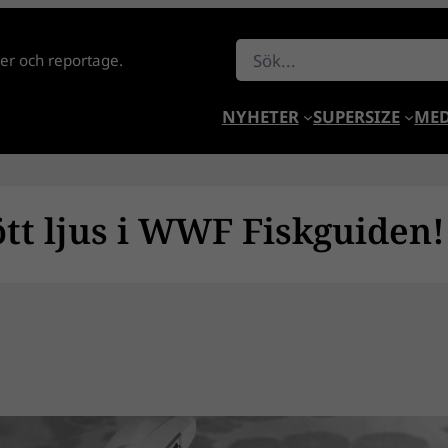
Sök
lder och reportage.
NYHETER
SUPERSIZE
MED
ött ljus i WWF Fiskguiden!