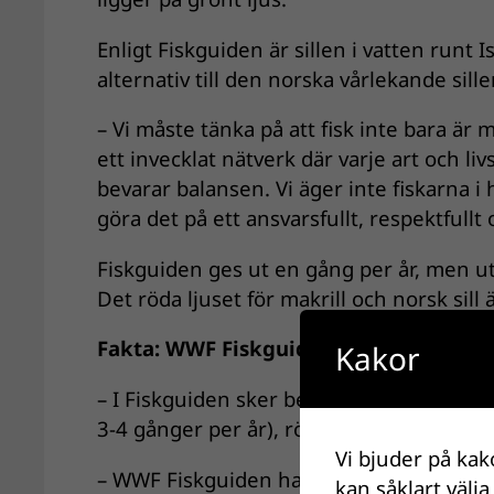
Enligt Fiskguiden är sillen i vatten runt
alternativ till den norska vårlekande sille
– Vi måste tänka på att fisk inte bara är 
ett invecklat nätverk där varje art och li
bevarar balansen. Vi äger inte fiskarna 
göra det på ett ansvarsfullt, respektfullt
Fiskguiden ges ut en gång per år, men ut
Det röda ljuset för makrill och norsk sill
Fakta: WWF Fiskguiden
Kakor
– I Fiskguiden sker bedömningen med ett t
3-4 gånger per år), rött (låt bli).
Vi bjuder på kak
– WWF Fiskguiden har kommit ut sedan 200
kan såklart välja