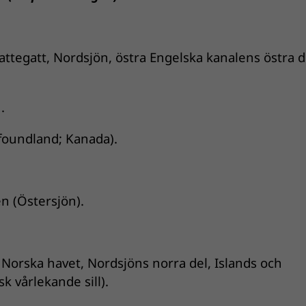
 Kattegatt, Nordsjön, östra Engelska kanalens östra d
.
foundland; Kanada).
ten (Östersjön).
v, Norska havet, Nordsjöns norra del, Islands och
k vårlekande sill).