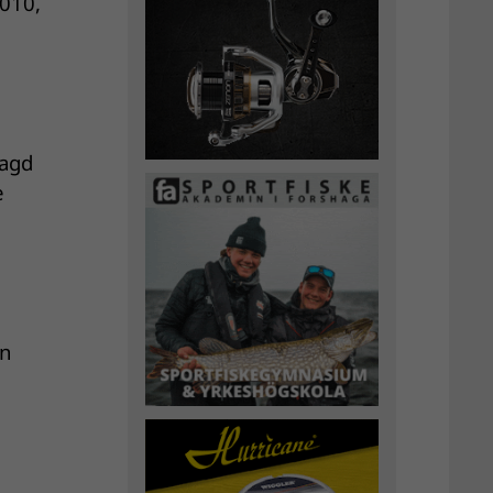
2010,
lagd
e
en