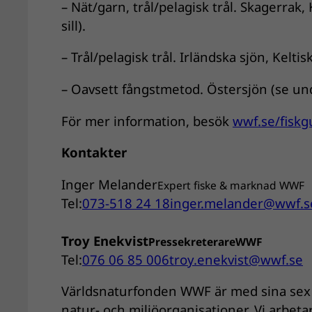
– Nät/garn, trål/pelagisk trål. Skagerrak
sill).
– Trål/pelagisk trål. Irländska sjön, Kelti
– Oavsett fångstmetod. Östersjön (se und
För mer information, besök
wwf.se/fiskg
Kontakter
Inger Melander
Expert fiske & marknad WWF
Tel:
073-518 24 18
inger.melander@wwf.s
Troy Enekvist
Pressekreterare
WWF
Tel:
076 06 85 006
troy.enekvist@wwf.se
Världsnaturfonden WWF är med sina sex m
natur- och miljöorganisationer. Vi arbetar