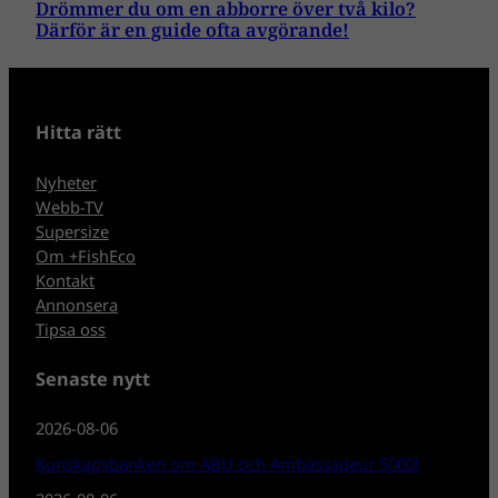
Drömmer du om en abborre över två kilo?
Därför är en guide ofta avgörande!
Hitta rätt
Nyheter
Webb-TV
Supersize
Om +FishEco
Kontakt
Annonsera
Tipsa oss
Senaste nytt
2026-08-06
Kunskapsbanken om ABU och Ambassadeur 5000!