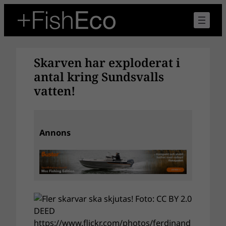
Hoppa
till
innehåll
Skarven har exploderat i
antal kring Sundsvalls
vatten!
Annons