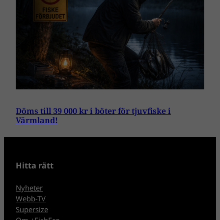
Döms till 39 000 kr i böter för tjuvfiske i
Värmland!
Hitta rätt
Nyheter
Webb-TV
Supersize
Om +FishEco