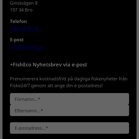
Ginstvägen 8
197 34 Bro
Telefon
0702-08 80 30
E-post
info@fisheco.se
+FishEco Nyhetsbrev via e-post
Prenumerera kostnadsfritt på dagliga fiskenyheter från
Fiske24/7 genom att ange din e-postadress!
N
a
F
m
ö
n
E
r
*
E
f
n
-
t
a
p