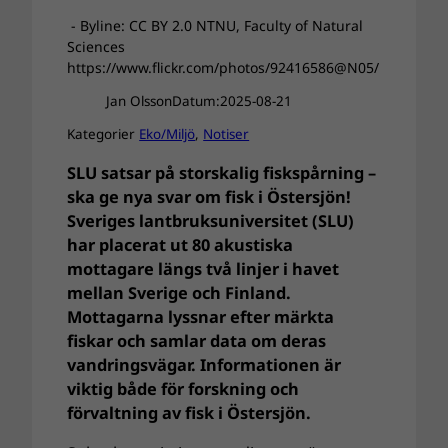
- Byline: CC BY 2.0 NTNU, Faculty of Natural
Sciences
https://www.flickr.com/photos/92416586@N05/
Jan Olsson
Datum:
2025-08-21
Kategorier
Eko/Miljö
, 
Notiser
SLU satsar på storskalig fiskspårning –
ska ge nya svar om fisk i Östersjön!
Sveriges lantbruksuniversitet (SLU)
har placerat ut 80 akustiska
mottagare längs två linjer i havet
mellan Sverige och Finland.
Mottagarna lyssnar efter märkta
fiskar och samlar data om deras
vandringsvägar. Informationen är
viktig både för forskning och
förvaltning av fisk i Östersjön.