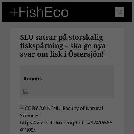
Hoppa
till
innehåll
SLU satsar på storskalig
fiskspårning – ska ge nya
svar om fisk i Östersjön!
Annons