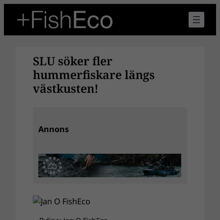
Hoppa
till
innehåll
SLU söker fler
hummerfiskare längs
västkusten!
Annons