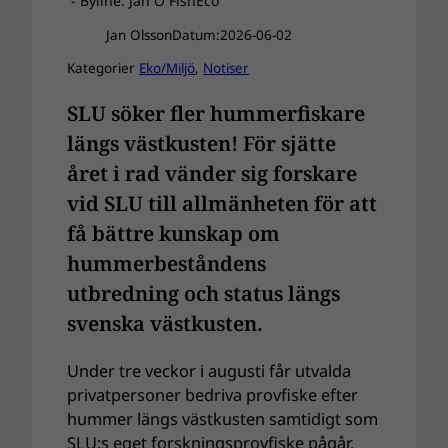
- Byline: Jan O FishEco
Jan Olsson
Datum:
2026-06-02
Kategorier
Eko/Miljö
, 
Notiser
SLU söker fler hummerfiskare
längs västkusten! För sjätte
året i rad vänder sig forskare
vid SLU till allmänheten för att
få bättre kunskap om
hummerbeståndens
utbredning och status längs
svenska västkusten.
Under tre veckor i augusti får utvalda
privatpersoner bedriva provfiske efter
hummer längs västkusten samtidigt som
SLU:s eget forskningsprovfiske pågår.