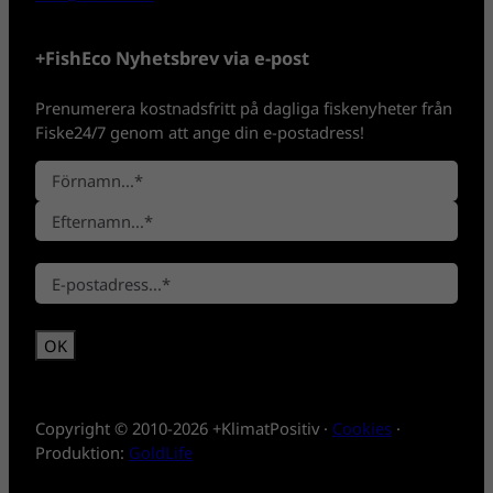
+FishEco Nyhetsbrev via e-post
Prenumerera kostnadsfritt på dagliga fiskenyheter från
Fiske24/7 genom att ange din e-postadress!
N
a
F
m
ö
n
E
r
*
E
f
n
-
t
a
p
e
m
o
r
n
s
n
t
a
*
m
Copyright © 2010-2026 +KlimatPositiv ·
Cookies
·
n
Produktion:
GoldLife