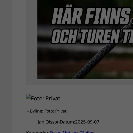
- Byline: Foto: Privat
Jan Olsson
Datum:
2025-09-07
Kategorier
Ettan
, 
Notiser
, 
Tävling