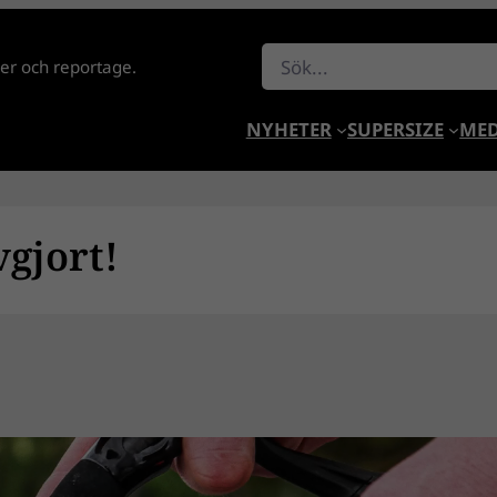
Sök
lder och reportage.
NYHETER
SUPERSIZE
MED
gjort!