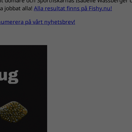
it domare och Sportfiskarnas Isabelle Wassberger 
a jobbat alla!
Alla resultat finns på Fishy.nu!
renumerera på vårt nyhetsbrev!