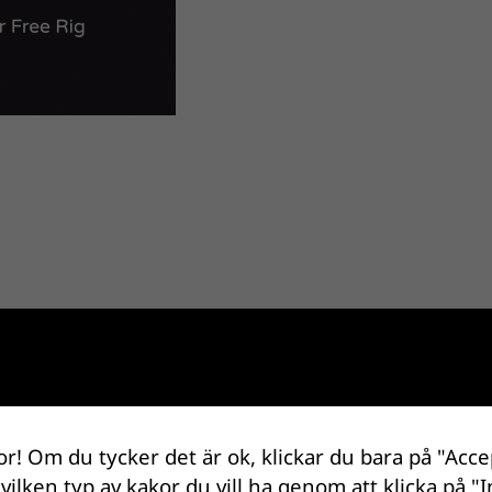
or! Om du tycker det är ok, klickar du bara på "Acce
 vilken typ av kakor du vill ha genom att klicka på "I