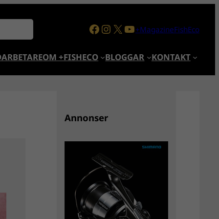
Facebook
Instagram
X
YouTube
+MagazineFishEco
ARBETARE
OM +FISHECO
BLOGGAR
KONTAKT
Annonser