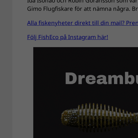
Ida Isohao och Robin Göransson som var
Gimo Flugfiskare för att nämna några. Br
Alla fiskenyheter direkt till din mail? P
Följ FishEco på Instagram här!