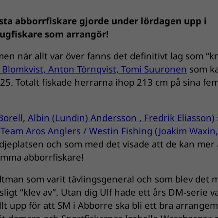
sta abborrfiskare gjorde under lördagen upp i
ugfiskare som arrangör!
men när allt var över fanns det definitivt lag som “k
k Blomkvist, Anton Törnqvist, Tomi Suuronen
som k
025. Totalt fiskade herrarna ihop 213 cm på sina fe
Borell, Albin (Lundin) Andersson , Fredrik Eliasson)
l
Team Aros Anglers / Westin Fishing (Joakim Waxin,
redjeplatsen och som med det visade att de kan mer
rymma abborrfiskare!
odtman som varit tävlingsgeneral och som blev det 
ligt “klev av”. Utan dig Ulf hade ett års DM-serie va
lt upp för att SM i Abborre ska bli ett bra arrange