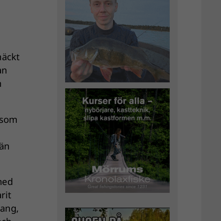
näckt
an
m
som
 än
med
rit
mang,