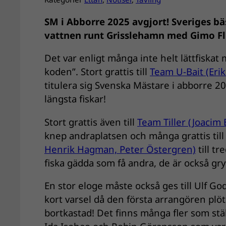
SM i Abborre 2025 avgjort! Sveriges bä
vattnen runt Grisslehamn med Gimo Fl
Det var enligt många inte helt lättfiskat 
koden”. Stort grattis till
Team U-Bait (Eri
titulera sig Svenska Mästare i abborre 2
längsta fiskar!
Stort grattis även till
Team Tiller (Joacim 
knep andraplatsen och många grattis til
Henrik Hagman, Peter Östergren)
till t
fiska gädda som få andra, de är också g
En stor eloge måste också ges till Ulf G
kort varsel då den första arrangören plöts
bortkastad! Det finns många fler som stäl