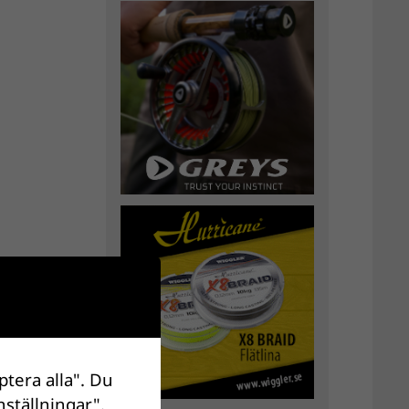
ptera alla". Du
nställningar".