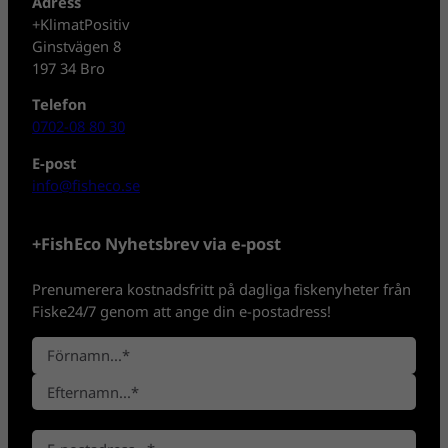
Adress
+KlimatPositiv
Ginstvägen 8
197 34 Bro
Telefon
0702-08 80 30
E-post
info@fisheco.se
+FishEco Nyhetsbrev via e-post
Prenumerera kostnadsfritt på dagliga fiskenyheter från
Fiske24/7 genom att ange din e-postadress!
N
a
F
m
ö
n
E
r
*
E
f