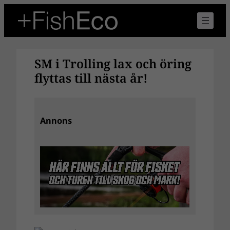
Hoppa
till
innehåll
SM i Trolling lax och öring
flyttas till nästa år!
Annons